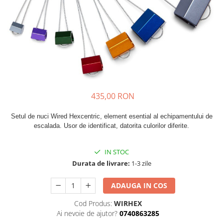
Caciuli
Slackline
Jachete
Accesorii
Sosete
Copii
Bandane
Espadrile
Imbracaminte de corp
Casti
Copii
Lopeti de zapada / avalansa
Jachete copii
435,00 RON
Caciuli
Pantaloni copii
Setul de nuci Wired Hexcentric, element esential al echipamentului de
escalada. Usor de identificat, datorita culorilor diferite.
Sosete
Imbracaminte de corp
IN STOC
Durata de livrare:
1-3 zile
ADAUGA IN COS
Cod Produs:
WIRHEX
Ai nevoie de ajutor?
0740863285