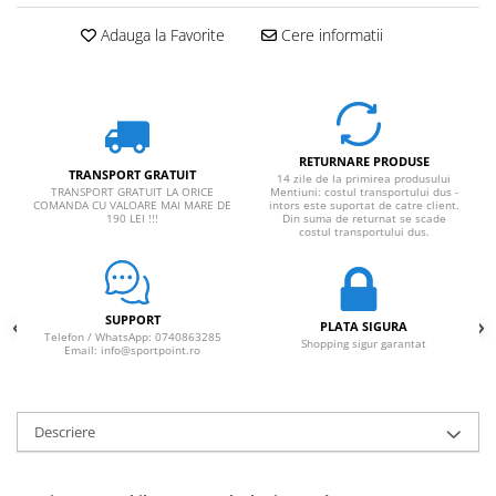
Adauga la Favorite
Cere informatii
RETURNARE PRODUSE
TRANSPORT GRATUIT
14 zile de la primirea produsului
TRANSPORT GRATUIT LA ORICE
Mentiuni: costul transportului dus -
COMANDA CU VALOARE MAI MARE DE
intors este suportat de catre client.
190 LEI !!!
Din suma de returnat se scade
costul transportului dus.
SUPPORT
PLATA SIGURA
Telefon / WhatsApp: 0740863285
Shopping sigur garantat
Email: info@sportpoint.ro
Descriere