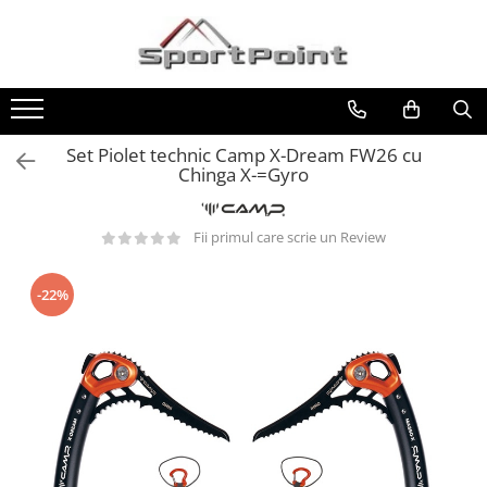
Toate Produsele
ALPINISM
Coltari
Set Piolet technic Camp X-Dream FW26 cu
Chinga X-=Gyro
Pioleti
Bucle
Fii primul care scrie un Review
Hamuri
Scripeti
-22%
Asigurari
Carabiniere
Nuci si Frienduri
Corzi si Cordeline
Suruburi de gheata
Magneziu