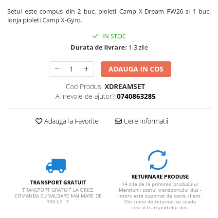
Rucsaci impermeabili
Setul este compus din 2 buc. pioleti Camp X-Dream FW26 si 1 buc.
lonja pioleti Camp X-Gyro.
Borsete si Portofele
IN STOC
Accesorii
Durata de livrare:
1-3 zile
CORTURI
Corturi 2 persoane
ADAUGA IN COS
Corturi 3 persoane
Cod Produs:
XDREAMSET
Ai nevoie de ajutor?
0740863285
Corturi 4 persoane
Corturi de familie
Adauga la Favorite
Cere informatii
SALTELE
LANTERNE
IMBRACAMINTE
Femei
RETURNARE PRODUSE
Pantaloni
TRANSPORT GRATUIT
14 zile de la primirea produsului
TRANSPORT GRATUIT LA ORICE
Mentiuni: costul transportului dus -
Caciuli
COMANDA CU VALOARE MAI MARE DE
intors este suportat de catre client.
190 LEI !!!
Din suma de returnat se scade
Jachete
costul transportului dus.