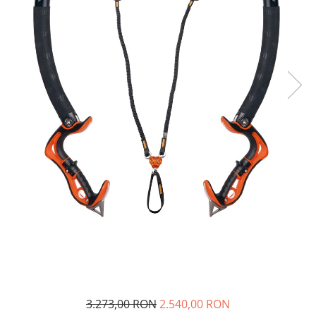
Rucsaci
Slackline
Accesorii
Copii
Espadrile
Casti
Lopeti de zapada / avalansa
VIA FERRATA
RACHETE DE ZAPADA
BETE TREKKING
SACI DE DORMIT
RUCSACI
Rucsaci pana la 30 litri
Rucsaci intre 31 - 50 litri
3.273,00 RON
2.540,00 RON
Rucsaci intre 51 - 70 litri