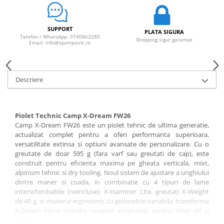
Sosete
Bandane
Imbracaminte de corp
SUPPORT
PLATA SIGURA
Telefon / WhatsApp: 0740863285
Bandane
Shopping sigur garantat
Email: info@sportpoint.ro
Manusi
Accesorii
Descriere
Produse de Intretinere
Barbati
Piolet Technic Camp X-Dream FW26
Pantaloni
Camp X-Dream FW26 este un piolet tehnic de ultima generatie,
Caciuli
actualizat complet pentru a oferi performanta superioara,
Jachete
versatilitate extinsa si optiuni avansate de personalizare. Cu o
greutate de doar 595 g (fara varf sau greutati de cap), este
Sosete
construit pentru eficienta maxima pe gheata verticala, mixt,
Bandane
alpinism tehnic si dry tooling. Noul sistem de ajustare a unghiului
Imbracaminte de corp
dintre maner si coada, in combinatie cu 4 tipuri de lame
interschimbabile (neincluse), X-Hammer Lite, greutati X-Weight
Copii
de 40 g, si manerul ergonomic cu geometrie variabila, transforma
Jachete copii
X-Dream intr-o unealta complet adaptabila pentru orice stil si
teren.
Caciuli