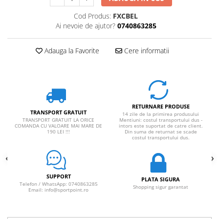
Cod Produs:
FXCBEL
Ai nevoie de ajutor?
0740863285
Adauga la Favorite
Cere informatii
RETURNARE PRODUSE
TRANSPORT GRATUIT
14 zile de la primirea produsului
TRANSPORT GRATUIT LA ORICE
Mentiuni: costul transportului dus -
COMANDA CU VALOARE MAI MARE DE
intors este suportat de catre client.
190 LEI !!!
Din suma de returnat se scade
costul transportului dus.
SUPPORT
PLATA SIGURA
Telefon / WhatsApp: 0740863285
Shopping sigur garantat
Email: info@sportpoint.ro