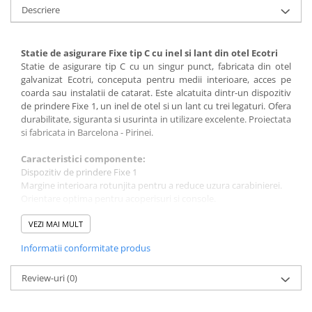
Descriere
Statie de asigurare Fixe tip C cu inel si lant din otel Ecotri
Statie de asigurare tip C cu un singur punct, fabricata din otel
galvanizat Ecotri, conceputa pentru medii interioare, acces pe
coarda sau instalatii de catarat. Este alcatuita dintr-un dispozitiv
de prindere Fixe 1, un inel de otel si un lant cu trei legaturi. Ofera
durabilitate, siguranta si usurinta in utilizare excelente. Proiectata
si fabricata in Barcelona - Pirinei.
Caracteristici componente:
Dispozitiv de prindere Fixe 1
Margine interioara rotunjita pentru a reduce uzura carabinierei.
Orientare optima pentru acoperisuri si console.
Saiba conica pentru un control mai bun al cuplului.
Trei stifturi anti-rotatie pentru stabilitate maxima.
VEZI MAI MULT
Suprafata optimizata pentru contact complet.
Informatii conformitate produs
Pentru suruburi M10
Greutate: 57 g (M10)
Rezistenta la rupere: 25 kN.
Review-uri
(0)
Material: otel galvanizat Ecotri.