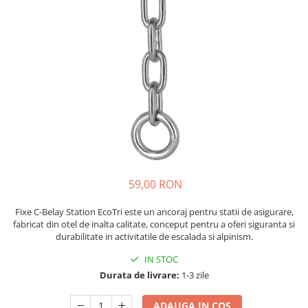
Caciuli
Slackline
Jachete
Accesorii
Sosete
Copii
Bandane
Espadrile
Imbracaminte de corp
Casti
Copii
Lopeti de zapada / avalansa
Jachete copii
Caciuli
Pantaloni copii
Sosete
59,00 RON
Imbracaminte de corp
Fixe C-Belay Station EcoTri este un ancoraj pentru statii de asigurare,
fabricat din otel de inalta calitate, conceput pentru a oferi siguranta si
durabilitate in activitatile de escalada si alpinism.
IN STOC
Durata de livrare:
1-3 zile
ADAUGA IN COS