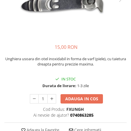
Caciuli
Slackline
Jachete
Accesorii
Sosete
Copii
Bandane
Espadrile
Imbracaminte de corp
Casti
Copii
15,00 RON
Lopeti de zapada / avalansa
Jachete copii
Unghiera usoara din otel inoxidabil in forma de varf (piele), cu taietura
Caciuli
dreapta pentru precizie maxima.
Pantaloni copii
Sosete
IN STOC
Imbracaminte de corp
Durata de livrare:
1-3 zile
ADAUGA IN COS
Cod Produs:
FXUNGH
Ai nevoie de ajutor?
0740863285
Adauga la Favorite
Cere informatii