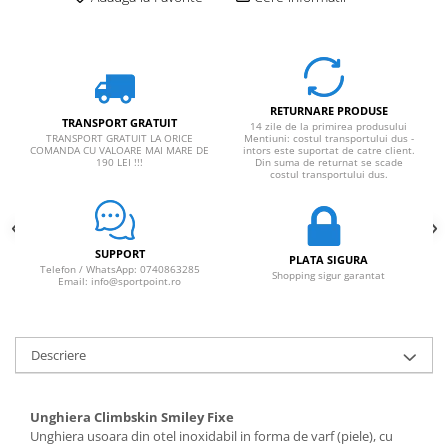
RETURNARE PRODUSE
TRANSPORT GRATUIT
14 zile de la primirea produsului
TRANSPORT GRATUIT LA ORICE
Mentiuni: costul transportului dus -
COMANDA CU VALOARE MAI MARE DE
intors este suportat de catre client.
190 LEI !!!
Din suma de returnat se scade
costul transportului dus.
SUPPORT
PLATA SIGURA
Telefon / WhatsApp: 0740863285
Shopping sigur garantat
Email: info@sportpoint.ro
Descriere
Unghiera Climbskin Smiley Fixe
Unghiera usoara din otel inoxidabil in forma de varf (piele), cu