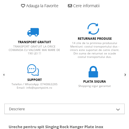
Adauga la Favorite
Cere informatii
RETURNARE PRODUSE
TRANSPORT GRATUIT
14 zile de la primirea produsului
TRANSPORT GRATUIT LA ORICE
Mentiuni: costul transportului dus -
COMANDA CU VALOARE MAI MARE DE
intors este suportat de catre client.
190 LEI !!!
Din suma de returnat se scade
costul transportului dus.
SUPPORT
PLATA SIGURA
Telefon / WhatsApp: 0740863285
Shopping sigur garantat
Email: info@sportpoint.ro
Descriere
Ureche pentru spit Singing Rock Hanger Plate inox