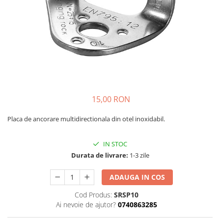
Caciuli
Slackline
Jachete
Accesorii
Sosete
Copii
Bandane
Espadrile
Imbracaminte de corp
Casti
Copii
Lopeti de zapada / avalansa
Jachete copii
15,00 RON
Caciuli
Pantaloni copii
Placa de ancorare multidirectionala din otel inoxidabil.
Sosete
Imbracaminte de corp
IN STOC
Durata de livrare:
1-3 zile
ADAUGA IN COS
Cod Produs:
SRSP10
Ai nevoie de ajutor?
0740863285