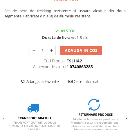
Set de bete de trekking rezistente si usoare alcatuit din doua
segmente. Fabricate din aliaj de aluminiu rezistent.
IN STOC
Durata de livrare:
1-3 zile
ADAUGA IN COS
Cod Produs:
TSLHA2
Ai nevoie de ajutor?
0740863285
Adauga la Favorite
Cere informatii
RETURNARE PRODUSE
TRANSPORT GRATUIT
14 zile de la primirea produsului
TRANSPORT GRATUIT LA ORICE
Mentiuni: costul transportului dus -
COMANDA CU VALOARE MAI MARE DE
intors este suportat de catre client.
190 LEI !!!
Din suma de returnat se scade