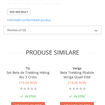
greutate: 260 gr./ buc ( 520 gr./ set )
lungime compactate: 78 cm
VEZI MAI MULT
lungime maxima: 135 cm
varf de wolfram
Informatii conformitate produs
Review-uri
(0)
PRODUSE SIMILARE
TSL
Veriga
Set Bete de Trekking Hiking
Bete Trekking Pliabile
Alu 3 Cross
Veriga Quad Fold
175,00 RON
219,00 RON
IN STOC
IN STOC