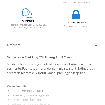
costul transportului dus.
SUPPORT
PLATA SIGURA
Telefon / WhatsApp: 0740863285
Shopping sigur garantat
Email: info@sportpoint.ro
Descriere
Set bete de Trekking TSL Hiking Alu 2 Cross
Set de bete de trekking rezistente si usoare alcatuit din doua
segmente. Fabricate din aliaj de aluminiu rezistent. Extindere cu
sistem de blocare cu clipsuri. Maner prelungit din spuma.
Caracteristici:
pret/ pereche ( 2 buc. )
curea ergonomica reglabila
2 segmente aluminiu
sistem de blocare extern cu clipsuri