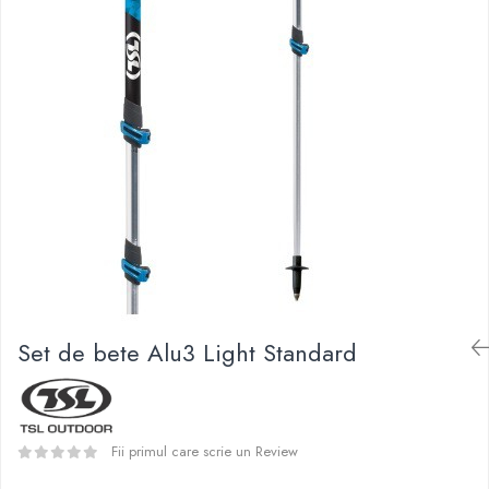
Caciuli
Slackline
Jachete
Accesorii
Sosete
Copii
Bandane
Espadrile
Imbracaminte de corp
Casti
Copii
Lopeti de zapada / avalansa
Jachete copii
Caciuli
Pantaloni copii
Sosete
Imbracaminte de corp
Set de bete Alu3 Light Standard
Fii primul care scrie un Review