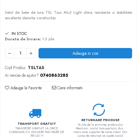
Setul de bete de tura TSL Tour Alu3 Light ofera rezistenta si stabilitate
excelente datorita constructiei.
IN STOC
Durata de livrare:
1-3 zile
Adauga in cos
Cod Produs:
TSLTAS
Ai nevoie de ajutor?
0740863285
Adauga la Favorite
Cere informatii
RETURNARE PRODUSE
TRANSPORT GRATUIT
14 zile de la primirea produsului
TRANSPORT GRATUIT LA ORICE
Mentiuni: costul transportului dus -
COMANDA CU VALOARE MAI MARE DE
intors este suportat de catre client. Din
190 LEI !!!
suma de returnat se scade costul