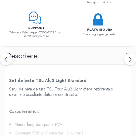
transportului dus.
SUPPORT
PLATA SIGURA
Telefon / WhatsApp: 0740863285 Email:
Shopping sigur garantat
info@sportpoint.ro
Descriere
Set de bete TSL Alu3 Light Standard
Setul de bete de tura TSL Tour Alu3 Light ofera rezistenta si
stabilitate excelente datorita constructiei.
Caracteristici
:
Maner lung din spuma EVA
Greutate: 520 gr./ pereche ( 2 bucati )