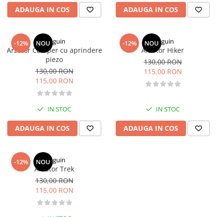
Caciuli
ADAUGA IN COS
ADAUGA IN COS
Slackline
Jachete
Accesorii
Sosete
Copii
Pinguin
Pinguin
-12%
NOU
-12%
NOU
Bandane
Arzator Camper cu aprindere
Arzator Hiker
Espadrile
Imbracaminte de corp
piezo
130,00 RON
Casti
130,00 RON
115,00 RON
Copii
115,00 RON
Lopeti de zapada / avalansa
Jachete copii
Caciuli
IN STOC
IN STOC
Pantaloni copii
Sosete
ADAUGA IN COS
ADAUGA IN COS
Imbracaminte de corp
Pinguin
-12%
NOU
Arzator Trek
130,00 RON
115,00 RON