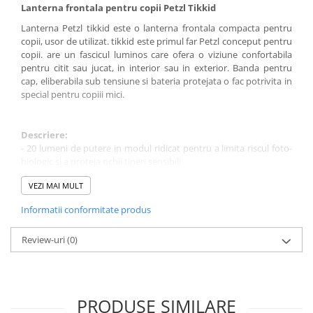
Lanterna frontala pentru copii Petzl Tikkid
Lanterna Petzl tikkid este o lanterna frontala compacta pentru
copii, usor de utilizat. tikkid este primul far Petzl conceput pentru
copii. are un fascicul luminos care ofera o viziune confortabila
pentru citit sau jucat, in interior sau in exterior. Banda pentru
cap, eliberabila sub tensiune si bateria protejata o fac potrivita in
special pentru copiii mici.
Descriere:
- 20 lumeni de putere in modul ridicat pentru a limita riscul foto-
biologic si a proteja ochii tineri sensibili
- usor de utilizat, cu un singur buton
VEZI MAI MULT
- trei niveluri de iluminare:
- scazut, pentru lectura
Informatii conformitate produs
- mare, pentru a juca in interior sau in exterior
- stroboscop alb (20 lumeni), pentru a fi vizibil de la distanta
Review-uri
(0)
- banda pentru cap este reglabila si eliberabila sub tensiune
- accesul la acumulator este protejat de un surub cu cap plat
- reflectorul fosforescent este util pentru amplasarea lampii in
intuneric
- oprire automata dupa o ora
PRODUSE SIMILARE
- design HYBRID CONCEPT: TIKKiD vine cu trei baterii standard si