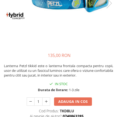
Caciuli
Slackline
Jachete
Accesorii
Sosete
Copii
Bandane
Espadrile
Imbracaminte de corp
Casti
Copii
Lopeti de zapada / avalansa
Jachete copii
Caciuli
135,00 RON
Pantaloni copii
Lanterna Petzl tikkid este o lanterna frontala compacta pentru copii,
Sosete
usor de utilizat cu
un fascicul luminos care ofera o viziune confortabila
Imbracaminte de corp
pentru citit sau jucat, in interior sau in exterior.
IN STOC
Durata de livrare:
1-3 zile
ADAUGA IN COS
Cod Produs:
TKDBLU
Ai nevoie de ajutor?
0740863285