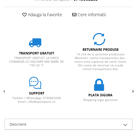
Adauga la Favorite
Cere informatii
RETURNARE PRODUSE
TRANSPORT GRATUIT
14 zile de la primirea produsului
TRANSPORT GRATUIT LA ORICE
Mentiuni: costul transportului dus -
COMANDA CU VALOARE MAI MARE DE
intors este suportat de catre client.
190 LEI !!!
Din suma de returnat se scade
costul transportului dus.
SUPPORT
PLATA SIGURA
Telefon / WhatsApp: 0740863285
Shopping sigur garantat
Email: info@sportpoint.ro
Descriere