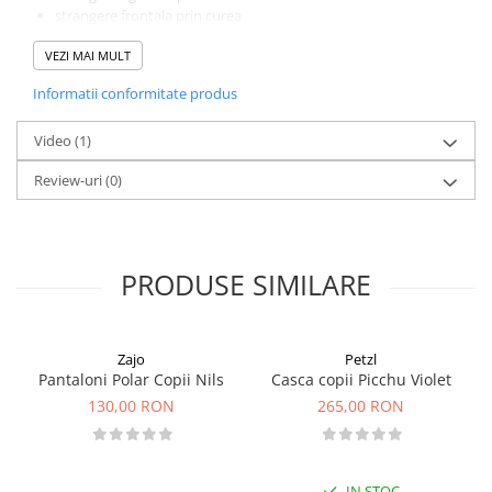
strangere frontala prin curea
fixare telescopica cu cremaliera si pinion
VEZI MAI MULT
niveluri diferite de bare de prindere sub cadru
gheara frontala din plastic
Informatii conformitate produs
6 varfuri de otel interschimbabile
husa de transport inclusa
Video
dimensiuni: 48,5 x 18 cm
(1)
greutate: 816 gr./ pereche ( 2 bucati )
Review-uri
(0)
tepi: 2 x 6
greutatea utilizatorului: intre 18 si 50 kg
Produsul se vinde la pereche in husa de protectie !
PRODUSE SIMILARE
Zajo
Petzl
Pantaloni Polar Copii Nils
Casca copii Picchu Violet
130,00 RON
265,00 RON
IN STOC