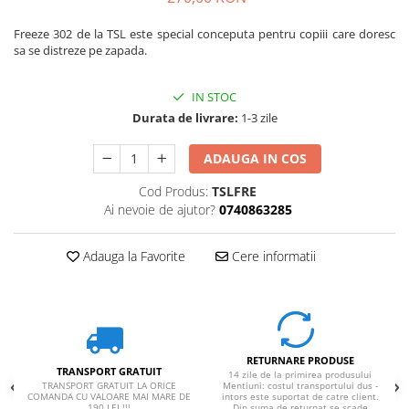
Freeze 302 de la TSL este special conceputa pentru copiii care doresc
sa se distreze pe zapada.
IN STOC
Durata de livrare:
1-3 zile
ADAUGA IN COS
Cod Produs:
TSLFRE
Ai nevoie de ajutor?
0740863285
Adauga la Favorite
Cere informatii
RETURNARE PRODUSE
TRANSPORT GRATUIT
14 zile de la primirea produsului
TRANSPORT GRATUIT LA ORICE
Mentiuni: costul transportului dus -
COMANDA CU VALOARE MAI MARE DE
intors este suportat de catre client.
190 LEI !!!
Din suma de returnat se scade