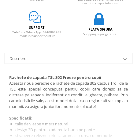
costul transportului dus.
SUPPORT
PLATA SIGURA
Telefon / WhatsApp: 0740863285
Shopping sigur garantat
Email: info@sportpoint.ro
Descriere
Rachete de zapada TSL 302 Freeze pentru copii
Aceasta noua pereche de rachete de zapada 302 Cactus Troll de la
TSL este special conceputa pentru copiii care doresc sa se
distreze pe zapada, indiferent de conditiile: gheata, pulbere. Prin
caracteristicile sale, acest model dotat cu o reglare ultra simpla a
marimii, va asigura juniorilor, momente placute!
Specificatii:
talie de viespe = mers natural
design 3D pentru o aderenta buna pe pante
strangerea gleznei prin catarama si curea cu memorie