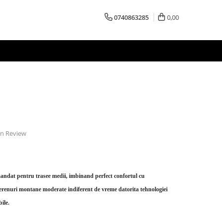
0740863285
0,00
 un Review
ndat pentru trasee medii, imbinand perfect confortul cu
erenuri montane moderate indiferent de vreme datorita tehnologiei
ile.