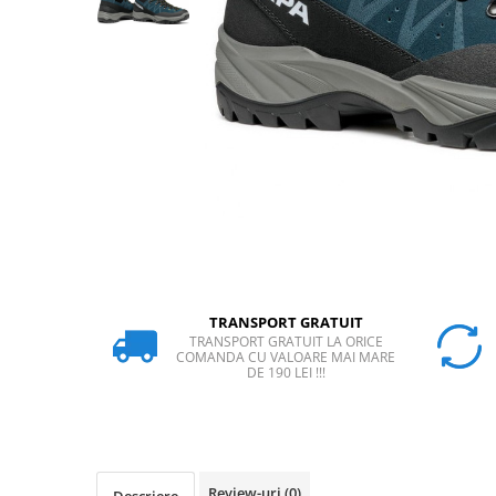
Rucsaci
Slackline
Accesorii
Copii
Espadrile
Casti
Lopeti de zapada / avalansa
VIA FERRATA
RACHETE DE ZAPADA
TRANSPORT GRATUIT
BETE TREKKING
TRANSPORT GRATUIT LA ORICE
SACI DE DORMIT
COMANDA CU VALOARE MAI MARE
DE 190 LEI !!!
RUCSACI
Rucsaci pana la 30 litri
Rucsaci intre 31 - 50 litri
Rucsaci intre 51 - 70 litri
Review-uri
(0)
Descriere