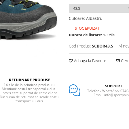
Culoare
:
Albastru
STOC EPUIZAT
Durata de livrare:
1-3 zile
Cod Produs:
SCBOR43,5
Ai ne
Adauga la Favorite
Cere 
RETURNARE PRODUSE
14 zile de la primirea produsului
SUPPORT
Mentiuni: costul transportului dus -
Telefon / WhatsApp: 074
intors este suportat de catre client.
Email: info@sportpoin
Din suma de returnat se scade costul
transportului dus.