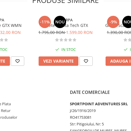
PA
SCARPA
S
-11%
NOU
-9%
NO
ne GTX WMN
Ghete Manta Tech GTX
Ghete Scarp
32,00 RON
1.795,00 RON
1.599,00 RON
1.390,00 R
STOC
IN STOC
NTE
VEZI VARIANTE
ADAUGA I
DATE COMERCIALE
 Plata
SPORTPOINT ADVENTURES SRL
e Retur
J/26/1916/2019
Produselor
RO41753081
Str: Pitigoiului, Nr: 5
SANGEORGIU DE MURES, MURES