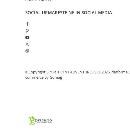
Pantaloni copii
SOCIAL
URMARESTE-NE IN SOCIAL MEDIA
Sosete
Imbracaminte de corp
INCALTAMINTE
Ghete
Produse de Intretinere
Pantofi
PARAZAPEZI
MANUSI
©Copyright SPORTPOINT ADVENTURES SRL 2026
Platforma E
commerce by Gomag
COPII
OFERTE SPECIALE
SPRAY ANTI URS
CAMPING
Arzatoare si Butelii
Vase si Tacamuri