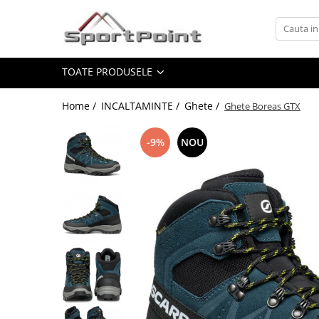
Toate Produsele
TOATE PRODUSELE
ALPINISM
Coltari
Home /
INCALTAMINTE /
Ghete /
Ghete Boreas GTX
Pioleti
Bucle
-9%
NOU
Hamuri
Scripeti
Asigurari
Carabiniere
Nuci si Frienduri
Corzi si Cordeline
Suruburi de gheata
Magneziu