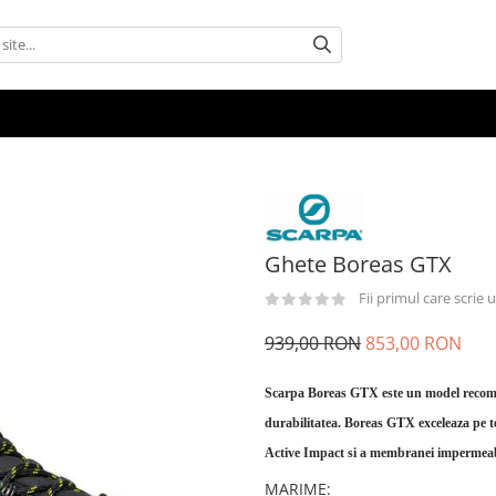
Ghete Boreas GTX
Fii primul care scrie
939,00 RON
853,00 RON
Scarpa Boreas GTX este un model recoma
durabilitatea. Boreas GTX exceleaza pe t
Active Impact si a membranei impermeab
MARIME
: