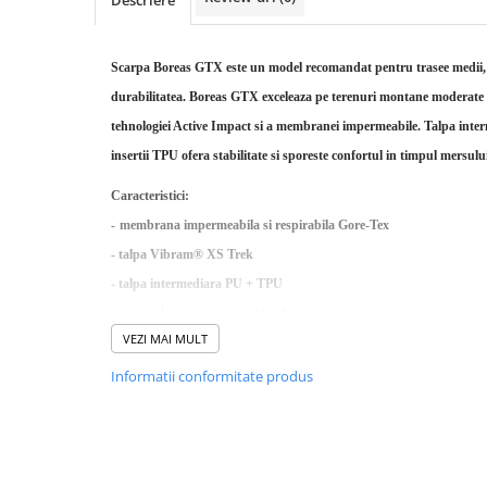
Rucsaci impermeabili
Borsete si Portofele
Scarpa Boreas GTX este un model recomandat pentru trasee medii, 
Accesorii
durabilitatea. Boreas GTX exceleaza pe terenuri montane moderate 
CORTURI
tehnologiei Active Impact si a membranei impermeabile. Talpa inter
Corturi 2 persoane
insertii TPU ofera stabilitate si sporeste confortul in timpul mersulu
Corturi 3 persoane
Caracteristici:
Corturi 4 persoane
-
membrana impermeabila si respirabila Gore-Tex
Corturi de familie
-
talpa Vibram® XS Trek
SALTELE
-
talpa intermediara PU + TPU
LANTERNE
-
material interior rezistent la abraziune
VEZI MAI MULT
IMBRACAMINTE
-
piele suede ca material principal exterior
Femei
-
talpa interioara: Active Lite
Informatii conformitate produs
Pantaloni
-
material exterior: piele Suede 1.8 mm
Caciuli
-
membrana GORE-TEX.
Jachete