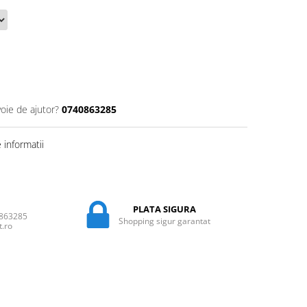
voie de ajutor?
0740863285
informatii
PLATA SIGURA
0863285
Shopping sigur garantat
t.ro