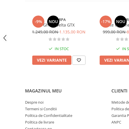
Sosete
Bandane
Imbracaminte de corp
SCARPA
SCAR
-9%
NOU
-17%
NOU
Bandane
Ghete Delta GTX
Ghete Cyclo
Manusi
1.249,00 RON
1.135,00 RON
999,00 RON
8
Accesorii
IN STOC
IN 
Produse de Intretinere
Barbati
VEZI VARIANTE
VEZI VARIA
Pantaloni
Caciuli
Jachete
Sosete
MAGAZINUL MEU
CLIENTI
Bandane
Despre noi
Metode de
Imbracaminte de corp
Termeni si Conditii
Politica d
Copii
Politica de Confidentialitate
Garantia 
Jachete copii
Politica de livrare
ANPC
Caciuli
Contacteaza-ne