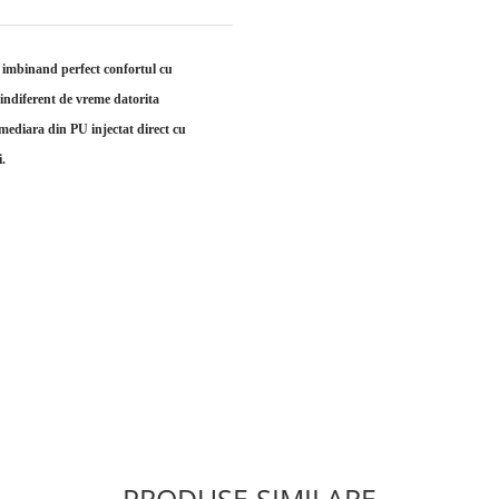
imbinand perfect confortul cu
indiferent de vreme datorita
mediara din PU injectat direct cu
i.
PRODUSE SIMILARE