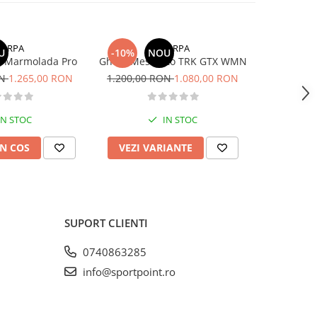
CARPA
SCARPA
U
-10%
NOU
-5%
a Marmolada Pro
Ghete Mescalito TRK GTX WMN
Ghet
ON
1.265,00 RON
1.200,00 RON
1.080,00 RON
839,00
IN STOC
IN STOC
N COS
VEZI VARIANTE
VEZI 
SUPORT CLIENTI
0740863285
info@sportpoint.ro