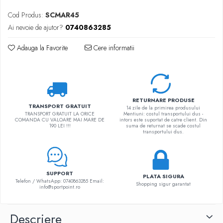
Cod Produs:
SCMAR45
Ai nevoie de ajutor?
0740863285
Adauga la Favorite
Cere informatii
RETURNARE PRODUSE
TRANSPORT GRATUIT
14 zile de la primirea produsului
TRANSPORT GRATUIT LA ORICE
Mentiuni: costul transportului dus -
COMANDA CU VALOARE MAI MARE DE
intors este suportat de catre client. Din
190 LEI !!!
suma de returnat se scade costul
transportului dus.
SUPPORT
PLATA SIGURA
Telefon / WhatsApp: 0740863285 Email:
Shopping sigur garantat
info@sportpoint.ro
Descriere