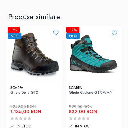
Produse similare
-9%
-17%
NOU
NOU
SCARPA
SCARPA
Ghete Delta GTX
Ghete Cyclone GTX WMN
1.249,00 RON
999,00 RON
1.135,00 RON
832,00 RON
IN STOC
IN STOC