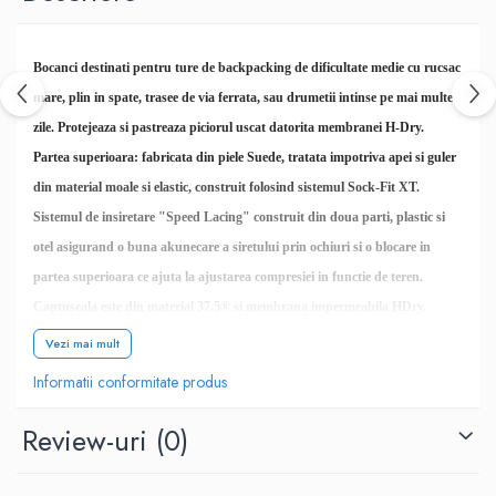
Bocanci destinati pentru ture de backpacking de dificultate medie cu rucsac
mare, plin in spate, trasee de via ferrata, sau drumetii intinse pe mai multe
zile. Protejeaza si pastreaza piciorul uscat datorita membranei H-Dry.
Partea superioara: fabricata din piele Suede, tratata impotriva apei si guler
din material moale si elastic, construit folosind sistemul Sock-Fit XT.
Sistemul de insiretare "Speed ​​Lacing" construit din doua parti, plastic si
otel asigurand o buna akunecare a siretului prin ochiuri si o blocare in
partea superioara ce ajuta la ajustarea compresiei in functie de teren.
Captuseala este din material 37.5® si membrana impermeabila HDry.
Talpa Vibram® Drumlin cu talpa intermediara din PU pentru durabilitate
Vezi mai mult
si confort si cu insertii
de EVA cu rol de absorbitor de soc.
Informatii conformitate produs
Review-uri
(0)