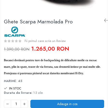
Caciuli
Slackline
Jachete
Accesorii
Sosete
Ghete Scarpa Marmolada Pro
Copii
Bandane
Espadrile
Imbracaminte de corp
Casti
Copii
Fii primul care scrie un Review
Lopeti de zapada / avalansa
Jachete copii
1.265,00 RON
1.390,00 RON
Caciuli
Pantaloni copii
Bocanci destinati pentru ture de backpacking de dificultate medie cu rucsac
Sosete
mare, plin in spate, trasee de via ferrata, sau drumetii intinse pe mai multe zile.
Imbracaminte de corp
Protejeaza si pastreaza piciorul uscat datorita membranei H-Dry.
MARIME
:
45
IN STOC
Durata de livrare:
1-3 zile
Adauga in cos