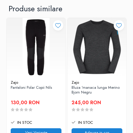
cusaturi invizibile
Produse similare
moale si respirabil
10 moduri de utilizare
material: 100% poliester
dimensiuni: 27 cm x 52 cm
protejeaza inpotriva vantului
ajuta la mentinerea hidratarii
spalare in masina de spalat
Atentie! NU CALCATI.
Zajo
Zajo
Pantaloni Polar Copii Nils
Bluza 'manaca lunga Merino
Bjorn Negru
130,00 RON
245,00 RON
IN STOC
IN STOC
Vezi Variante
Adauga in cos