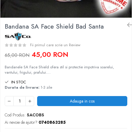
Caciuli
Slackline
Jachete
Accesorii
Sosete
Bandana SA Face Shield Bad Santa
Copii
Bandane
Espadrile
Imbracaminte de corp
Casti
Copii
Fii primul care scrie un Review
Lopeti de zapada / avalansa
45,00 RON
Jachete copii
65,00 RON
Caciuli
Bandanele SA Face Shield ofera stil si protectie impotriva soarelui,
Pantaloni copii
vantului, frigului, prafului….
Sosete
IN STOC
Imbracaminte de corp
Durata de livrare:
1-3 zile
Adauga in cos
Cod Produs:
SACOBS
Ai nevoie de ajutor?
0740863285