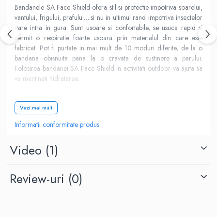
Bandanele SA Face Shield ofera stil si protectie impotriva soarelui,
vantului, frigului, prafului….si nu in ultimul rand impotriva insectelor
care intra in gura. Sunt usoare si confortabile, se usuca rapid si
permit o respiratie foarte usoara prin materialul din care este
fabricat. Pot fi purtate in mai mult de 10 moduri diferite, de la o
bandana obisnuita pana la o cravata de sustinere a parului.
Folosirea bandanei SA Face Shield in activitati outdoor va ajuta sa
va mentineti hidratarea.
Vezi mai mult
Informatii conformitate produs
Video
(1)
Caracteristici:
Review-uri
(0)
uscare rapida
greutate: 0,93 gr
opreste umezeala