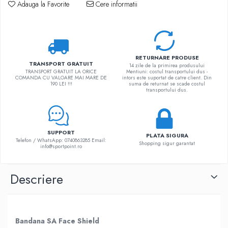
Adauga la Favorite
Cere informatii
RETURNARE PRODUSE
TRANSPORT GRATUIT
14 zile de la primirea produsului
TRANSPORT GRATUIT LA ORICE
Mentiuni: costul transportului dus -
COMANDA CU VALOARE MAI MARE DE
intors este suportat de catre client. Din
190 LEI !!!
suma de returnat se scade costul
transportului dus.
SUPPORT
PLATA SIGURA
Telefon / WhatsApp: 0740863285 Email:
Shopping sigur garantat
info@sportpoint.ro
Descriere
Bandana SA Face Shield