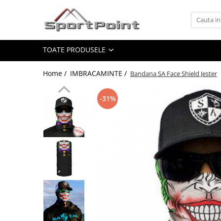
Toate Produsele
TOATE PRODUSELE
ALPINISM
Coltari
Home /
IMBRACAMINTE /
Bandana SA Face Shield Jester
Pioleti
Bucle
-31%
Hamuri
Scripeti
Asigurari
Carabiniere
Nuci si Frienduri
Corzi si Cordeline
Suruburi de gheata
Magneziu