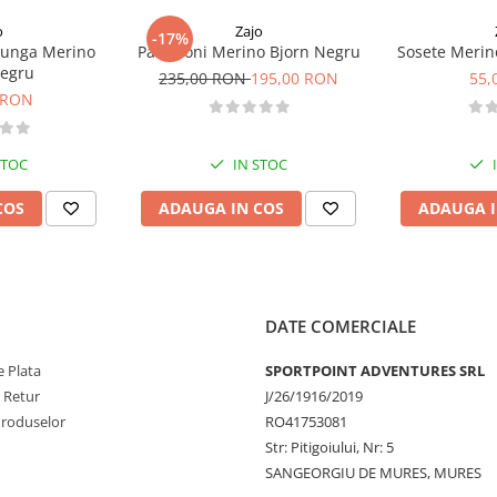
o
Zajo
-17%
lunga Merino
Pantaloni Merino Bjorn Negru
Sosete Merin
Negru
235,00 RON
195,00 RON
55,
 RON
STOC
IN STOC
COS
ADAUGA IN COS
ADAUGA I
DATE COMERCIALE
 Plata
SPORTPOINT ADVENTURES SRL
e Retur
J/26/1916/2019
Produselor
RO41753081
Str: Pitigoiului, Nr: 5
SANGEORGIU DE MURES, MURES