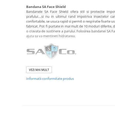
Rucsaci impermeabili
Bandana SA Face Shield
Bandanele SA Face Shield ofera stil si protectie impotri
Borsete si Portofele
prafului….si nu in ultimul rand impotriva insectelor ca
Accesorii
confortabile, se usuca rapid si permit o respiratie foarte u
fabricat. Pot fi purtate in mai mult de 10 moduri diferite,
CORTURI
o cravata de sustinere a parului. Folosirea bandanei SA Fa
Corturi 2 persoane
ajuta sa va mentineti hidratarea.
Corturi 3 persoane
Corturi 4 persoane
Corturi de familie
SALTELE
Caracteristici:
VEZI MAI MULT
LANTERNE
uscare rapida
Informatii conformitate produs
greutate: 0,93 gr
IMBRACAMINTE
opreste umezeala
Femei
cusaturi invizibile
moale si respirabil
Pantaloni
10 moduri de utilizare
Caciuli
material: 100% poliester
dimensiuni: 27 cm x 52 cm
Jachete
protejeaza inpotriva vantului