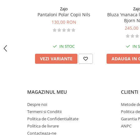
Sosete
ajuta la mentinerea hidratarii
Bandane
Zajo
Zaj
spalare in masina de spalat
Pantaloni Polar Copii Nils
Bluza 'manaca 
Atentie! NU CALCATI.
Imbracaminte de corp
Bjorn 
130,00 RON
Bandane
245,00
Manusi
Accesorii
IN STOC
IN 
Produse de Intretinere
VEZI VARIANTE
ADAUGA IN 
Barbati
Pantaloni
Caciuli
Jachete
MAGAZINUL MEU
CLIENTI
Sosete
Despre noi
Metode de
Bandane
Termeni si Conditii
Politica d
Imbracaminte de corp
Politica de Confidentialitate
Garantia 
Copii
Politica de livrare
ANPC
Jachete copii
Contacteaza-ne
Caciuli