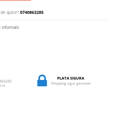
 de ajutor?
0740863285
informatii
PLATA SIGURA
0863285
Shopping sigur garantat
t.ro