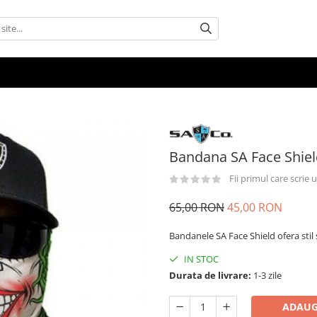
Bandana SA Face Shiel
Fii primul care scrie
65,00 RON
45,00 RON
Bandanele SA Face Shield ofera stil s
IN STOC
Durata de livrare:
1-3 zile
ADAUG