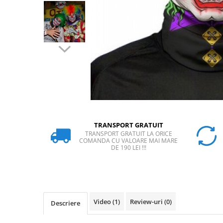
Rucsaci
Slackline
Accesorii
Copii
Espadrile
Casti
Lopeti de zapada / avalansa
VIA FERRATA
TRANSPORT GRATUIT
TRANSPORT GRATUIT LA ORICE
RACHETE DE ZAPADA
COMANDA CU VALOARE MAI MARE
BETE TREKKING
DE 190 LEI !!!
SACI DE DORMIT
RUCSACI
Rucsaci pana la 30 litri
Rucsaci intre 31 - 50 litri
Video
(1)
Review-uri
(0)
Descriere
Rucsaci intre 51 - 70 litri