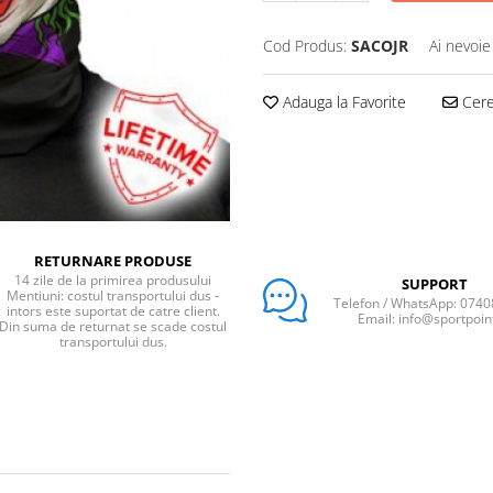
Cod Produs:
SACOJR
Ai nevoie
Adauga la Favorite
Cere 
RETURNARE PRODUSE
14 zile de la primirea produsului
SUPPORT
Mentiuni: costul transportului dus -
Telefon / WhatsApp: 074
intors este suportat de catre client.
Email: info@sportpoin
Din suma de returnat se scade costul
transportului dus.