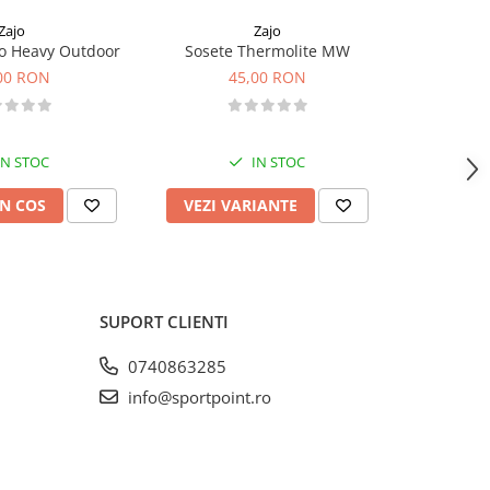
Zajo
Zajo
o Heavy Outdoor
Sosete Thermolite MW
Pantaloni
00 RON
45,00 RON
1
IN STOC
IN STOC
N COS
VEZI VARIANTE
VEZI 
SUPORT CLIENTI
0740863285
info@sportpoint.ro