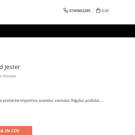
0740863285
0,00
d Jester
 un Review
i protectie impotriva soarelui, vantului, frigului, prafului….
A IN COS