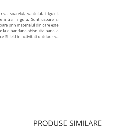
va soarelui, vantului, frigului,
re intra in gura. Sunt usoare si
soara prin materialul din care este
 de la o bandana obisnuita pana la
ce Shield in activitati outdoor va
PRODUSE SIMILARE