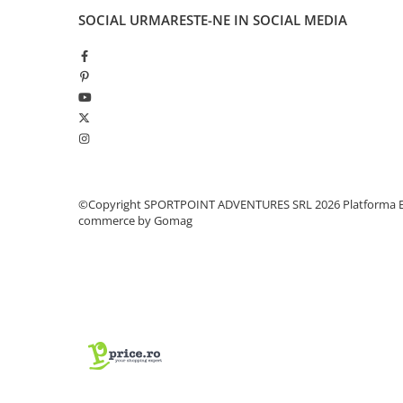
SOCIAL
URMARESTE-NE IN SOCIAL MEDIA
Pantaloni copii
Sosete
Imbracaminte de corp
INCALTAMINTE
Ghete
Produse de Intretinere
Pantofi
PARAZAPEZI
©Copyright SPORTPOINT ADVENTURES SRL 2026
Platforma E
commerce by Gomag
MANUSI
COPII
OFERTE SPECIALE
OCHELARI SPORT
SPRAY ANTI URS
CAMPING
Arzatoare si Butelii
Briceaguri si Cutite