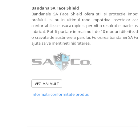
Rucsaci impermeabili
Bandana SA Face Shield
Bandanele SA Face Shield ofera stil si protectie impotri
Borsete si Portofele
prafului….si nu in ultimul rand impotriva insectelor ca
Accesorii
confortabile, se usuca rapid si permit o respiratie foarte u
fabricat. Pot fi purtate in mai mult de 10 moduri diferite,
CORTURI
o cravata de sustinere a parului. Folosirea bandanei SA Fa
Corturi 2 persoane
ajuta sa va mentineti hidratarea.
Corturi 3 persoane
Corturi 4 persoane
Corturi de familie
SALTELE
Caracteristici:
VEZI MAI MULT
LANTERNE
uscare rapida
Informatii conformitate produs
greutate: 0,93 gr
IMBRACAMINTE
opreste umezeala
Femei
cusaturi invizibile
moale si respirabil
Pantaloni
10 moduri de utilizare
Caciuli
material: 100% poliester
dimensiuni: 27 cm x 52 cm
Jachete
protejeaza inpotriva vantului