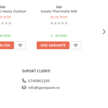
Zajo
Zajo
o Heavy Outdoor
Sosete Thermolite MW
Pantaloni
00 RON
45,00 RON
1
IN STOC
IN STOC
N COS
VEZI VARIANTE
VEZI 
SUPORT CLIENTI
0740863285
info@sportpoint.ro