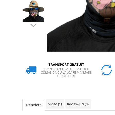
Rucsaci
Slackline
Accesorii
Copii
Espadrile
Casti
Lopeti de zapada / avalansa
VIA FERRATA
TRANSPORT GRATUIT
TRANSPORT GRATUIT LA ORICE
RACHETE DE ZAPADA
COMANDA CU VALOARE MAI MARE
BETE TREKKING
DE 190 LEI !!!
SACI DE DORMIT
RUCSACI
Rucsaci pana la 30 litri
Rucsaci intre 31 - 50 litri
Video
(1)
Review-uri
(0)
Descriere
Rucsaci intre 51 - 70 litri