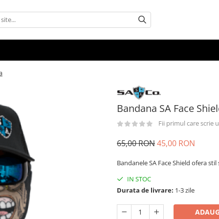
a
Bandana SA Face Shie
Fii primul care scrie
65,00 RON
45,00 RON
Bandanele SA Face Shield ofera stil s
IN STOC
Durata de livrare:
1-3 zile
ADAUG