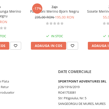
o
Zajo
-17%
lunga Merino
Pantaloni Merino Bjorn Negru
Sosete Merin
Negru
235,00 RON
195,00 RON
55,
 RON
STOC
IN STOC
COS
ADAUGA IN COS
ADAUGA I
DATE COMERCIALE
 Plata
SPORTPOINT ADVENTURES SRL
e Retur
J/26/1916/2019
Produselor
RO41753081
Str: Pitigoiului, Nr: 5
SANGEORGIU DE MURES, MURES