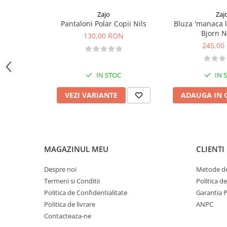
Sosete
ajuta la mentinerea hidratarii
Bandane
Zajo
Zaj
spalare in masina de spalat
Pantaloni Polar Copii Nils
Bluza 'manaca 
Atentie! NU CALCATI.
Imbracaminte de corp
Bjorn 
130,00 RON
Bandane
245,00
Manusi
Accesorii
IN STOC
IN 
Produse de Intretinere
VEZI VARIANTE
ADAUGA IN 
Barbati
Pantaloni
Caciuli
Jachete
MAGAZINUL MEU
CLIENTI
Sosete
Despre noi
Metode de
Bandane
Termeni si Conditii
Politica d
Imbracaminte de corp
Politica de Confidentialitate
Garantia 
Copii
Politica de livrare
ANPC
Jachete copii
Contacteaza-ne
Caciuli