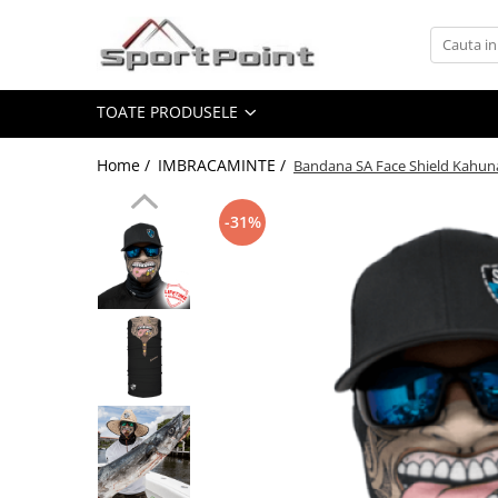
Toate Produsele
TOATE PRODUSELE
ALPINISM
Coltari
Home /
IMBRACAMINTE /
Bandana SA Face Shield Kahun
Pioleti
Bucle
-31%
Hamuri
Scripeti
Asigurari
Carabiniere
Nuci si Frienduri
Corzi si Cordeline
Suruburi de gheata
Magneziu