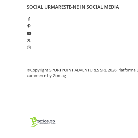
SOCIAL
URMARESTE-NE IN SOCIAL MEDIA
Pantaloni copii
Sosete
Imbracaminte de corp
INCALTAMINTE
Ghete
Produse de Intretinere
Pantofi
PARAZAPEZI
©Copyright SPORTPOINT ADVENTURES SRL 2026
Platforma E
commerce by Gomag
MANUSI
COPII
OFERTE SPECIALE
SPRAY ANTI URS
CAMPING
Arzatoare si Butelii
Vase si Tacamuri