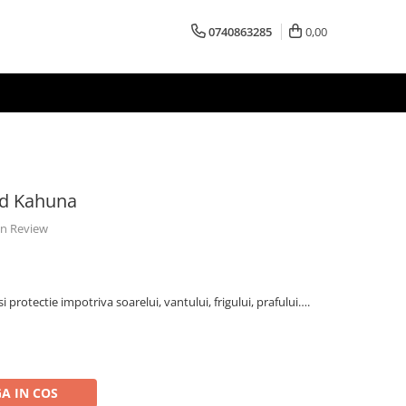
0740863285
0,00
ld Kahuna
 un Review
i protectie impotriva soarelui, vantului, frigului, prafului….
A IN COS