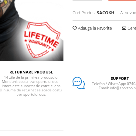
Cod Produs:
SACOKH
Ai nevoi
Adauga la Favorite
Cere 
RETURNARE PRODUSE
14 zile de la primirea produsului
SUPPORT
Mentiuni: costul transportului dus -
Telefon / WhatsApp: 074
intors este suportat de catre client.
Email: info@sportpoin
Din suma de returnat se scade costul
transportului dus.