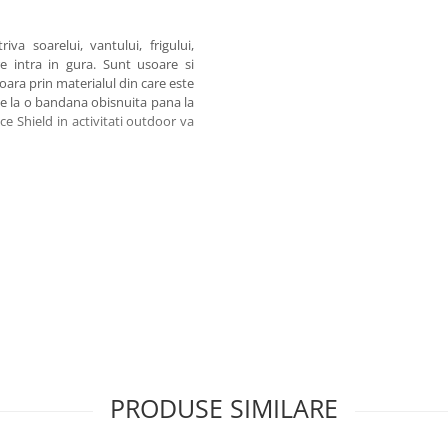
va soarelui, vantului, frigului,
re intra in gura. Sunt usoare si
soara prin materialul din care este
 de la o bandana obisnuita pana la
ce Shield in activitati outdoor va
PRODUSE SIMILARE