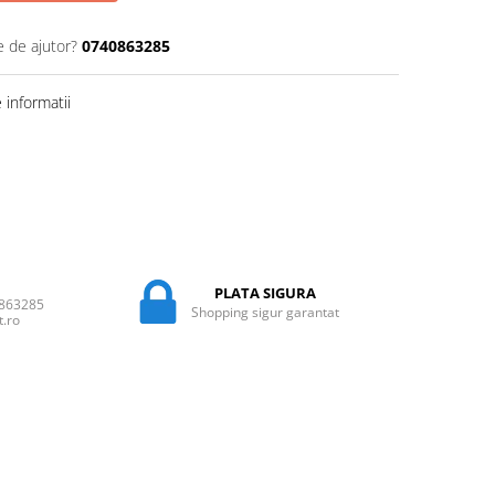
e de ajutor?
0740863285
informatii
PLATA SIGURA
0863285
Shopping sigur garantat
t.ro