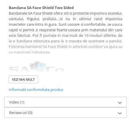
Bandana SA Face Shield Two Sided
Bandanele SA Face Shield ofera stil si protectie impotriva soarelui,
vantului, frigului, prafului….si nu in ultimul rand impotriva
insectelor care intra in gura. Sunt usoare si confortabile, se usuca
rapid si permit o respiratie foarte usoara prin materialul din care
este fabricat. Pot fi purtate in mai mult de 10 moduri diferite, de
la o bandana obisnuita pana la o cravata de sustinere a parului.
Folosirea bandanei SA Face Shield in activitati outdoor va ajuta sa
va mentineti hidratarea.
VEZI MAI MULT
Informatii conformitate produs
Caracteristici:
uscare rapida
greutate: 0,93 gr
Video
(1)
opreste umezeala
cusaturi invizibile
Review-uri
(0)
moale si respirabil
10 moduri de utilizare
material: 100% poliester