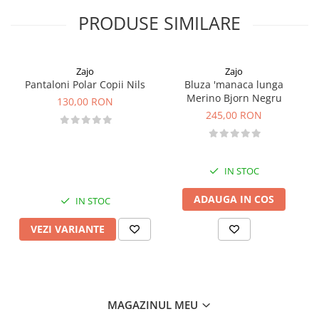
dimensiuni: 27 cm x 52 cm
PRODUSE SIMILARE
protejeaza inpotriva vantului
ajuta la mentinerea hidratarii
spalare in masina de spalat
Atentie! NU CALCATI.
Zajo
Zajo
Pantaloni Polar Copii Nils
Bluza 'manaca lunga
Merino Bjorn Negru
130,00 RON
245,00 RON
IN STOC
ADAUGA IN COS
IN STOC
VEZI VARIANTE
MAGAZINUL MEU