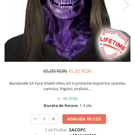
Caciuli
Slackline
Jachete
Accesorii
Sosete
Copii
Bandane
Espadrile
Imbracaminte de corp
Casti
Copii
Lopeti de zapada / avalansa
Jachete copii
Caciuli
Pantaloni copii
65,00 RON
45,00 RON
Sosete
Bandanele SA Face Shield ofera stil si protectie impotriva soarelui,
Imbracaminte de corp
vantului, frigului, prafului….
IN STOC
Durata de livrare:
1-3 zile
ADAUGA IN COS
Cod Produs:
SACOPC