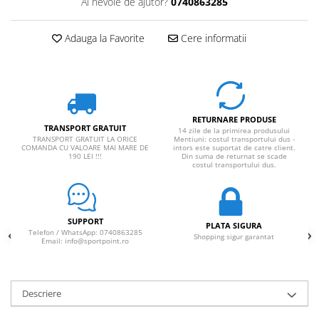
Ai nevoie de ajutor?
0740863285
Adauga la Favorite
Cere informatii
RETURNARE PRODUSE
TRANSPORT GRATUIT
14 zile de la primirea produsului
TRANSPORT GRATUIT LA ORICE
Mentiuni: costul transportului dus -
COMANDA CU VALOARE MAI MARE DE
intors este suportat de catre client.
190 LEI !!!
Din suma de returnat se scade
costul transportului dus.
SUPPORT
PLATA SIGURA
Telefon / WhatsApp: 0740863285
Shopping sigur garantat
Email: info@sportpoint.ro
Descriere