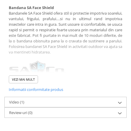
Sosete
Bandane
Bandana SA Face Shield
Bandanele SA Face Shield ofera stil si protectie impotriva soarelui,
Imbracaminte de corp
vantului, frigului, prafului….si nu in ultimul rand impotriva
Bandane
insectelor care intra in gura. Sunt usoare si confortabile, se usuca
rapid si permit o respiratie foarte usoara prin materialul din care
Manusi
este fabricat. Pot fi purtate in mai mult de 10 moduri diferite, de
Accesorii
la o bandana obisnuita pana la o cravata de sustinere a parului.
Folosirea bandanei SA Face Shield in activitati outdoor va ajuta sa
Produse de Intretinere
va mentineti hidratarea.
Barbati
Pantaloni
Caciuli
VEZI MAI MULT
Jachete
Informatii conformitate produs
Caracteristici:
Sosete
uscare rapida
Bandane
greutate: 0,93 gr
Video
(1)
Imbracaminte de corp
opreste umezeala
cusaturi invizibile
Review-uri
(0)
Copii
moale si respirabil
Jachete copii
10 moduri de utilizare
material: 100% poliester
Caciuli