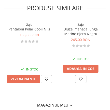
dimensiuni: 27 cm x 52 cm
Pantaloni copii
PRODUSE SIMILARE
protejeaza inpotriva vantului
Sosete
ajuta la mentinerea hidratarii
spalare in masina de spalat
Imbracaminte de corp
Atentie! NU CALCATI.
Zajo
Zajo
INCALTAMINTE
Pantaloni Polar Copii Nils
Bluza 'manaca lunga
Ghete
Merino Bjorn Negru
130,00 RON
Produse de Intretinere
245,00 RON
Pantofi
PARAZAPEZI
IN STOC
MANUSI
COPII
ADAUGA IN COS
IN STOC
OFERTE SPECIALE
VEZI VARIANTE
SPRAY ANTI URS
CAMPING
Arzatoare si Butelii
Vase si Tacamuri
MAGAZINUL MEU