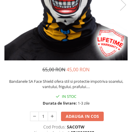
Rucsaci
Slackline
Accesorii
Copii
Espadrile
Casti
Lopeti de zapada / avalansa
65,00 RON
45,00 RON
VIA FERRATA
RACHETE DE ZAPADA
Bandanele SA Face Shield ofera stil si protectie impotriva soarelui,
vantului, frigului, prafului….
BETE TREKKING
SACI DE DORMIT
IN STOC
RUCSACI
Durata de livrare:
1-3 zile
Rucsaci pana la 30 litri
ADAUGA IN COS
Rucsaci intre 31 - 50 litri
Cod Produs:
SACOTW
Rucsaci intre 51 - 70 litri