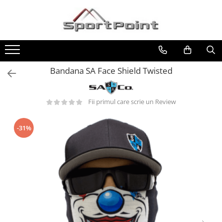
Toate Produsele
ALPINISM
Coltari
Bandana SA Face Shield Twisted
Pioleti
Bucle
Fii primul care scrie un Review
Hamuri
Scripeti
-31%
Asigurari
Carabiniere
Nuci si Frienduri
Corzi si Cordeline
Suruburi de gheata
Magneziu