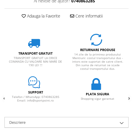
Ai nevoie de ajutor?
0740863285
Rucsaci impermeabili
Borsete si Portofele
Adauga la Favorite
Cere informatii
Accesorii
CORTURI
Corturi 2 persoane
Corturi 3 persoane
RETURNARE PRODUSE
TRANSPORT GRATUIT
14 zile de la primirea produsului
TRANSPORT GRATUIT LA ORICE
Mentiuni: costul transportului dus -
Corturi 4 persoane
COMANDA CU VALOARE MAI MARE DE
intors este suportat de catre client.
190 LEI !!!
Din suma de returnat se scade
Corturi de familie
costul transportului dus.
SALTELE
LANTERNE
SUPPORT
IMBRACAMINTE
PLATA SIGURA
Telefon / WhatsApp: 0740863285
Shopping sigur garantat
Femei
Email: info@sportpoint.ro
Pantaloni
Caciuli
Descriere
Jachete