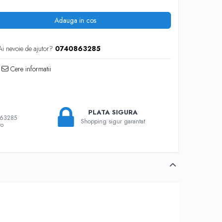
Adauga in cos
Ai nevoie de ajutor?
0740863285
Cere informatii
PLATA SIGURA
863285
Shopping sigur garantat
ro