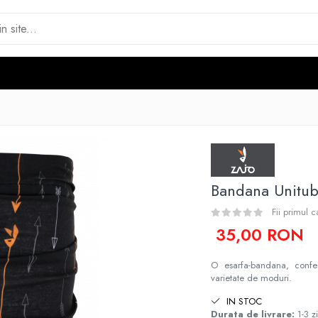
Bandana Unitub
Fii primul 
35,00 RON
O esarfa-bandana, confect
varietate de moduri.
IN STOC
Durata de livrare:
1-3 zi