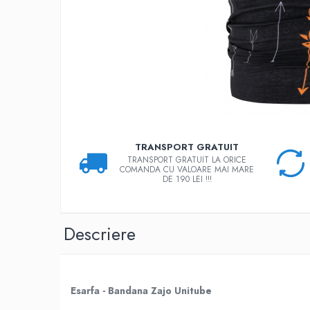
Rucsaci
Slackline
Accesorii
Copii
Espadrile
Casti
Lopeti de zapada / avalansa
TRANSPORT GRATUIT
TRANSPORT GRATUIT LA ORICE
VIA FERRATA
COMANDA CU VALOARE MAI MARE
DE 190 LEI !!!
RACHETE DE ZAPADA
BETE TREKKING
SACI DE DORMIT
Descriere
RUCSACI
Rucsaci pana la 30 litri
Rucsaci intre 31 - 50 litri
Esarfa - Bandana Zajo Unitube
Rucsaci intre 51 - 70 litri