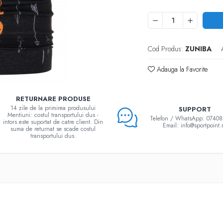
Cod Produs:
ZUNIBA
Adauga la Favorite
RETURNARE PRODUSE
14 zile de la primirea produsului
SUPPORT
Mentiuni: costul transportului dus -
Telefon / WhatsApp: 0740
intors este suportat de catre client. Din
Email: info@sportpoint.
suma de returnat se scade costul
transportului dus.