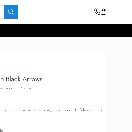
e Black Arrows
care scrie un Review
ionata din material sintetic, care poate fi folosita intr-o
le