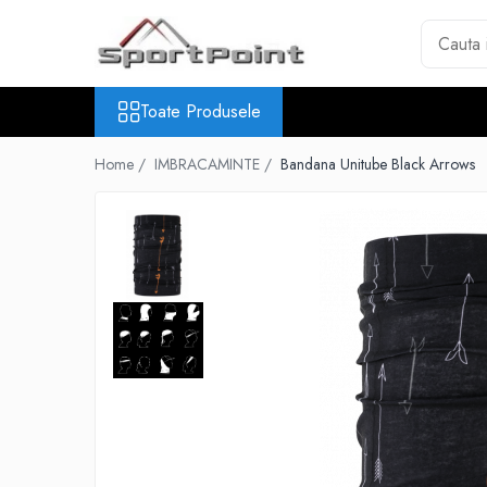
Toate Produsele
Toate Produsele
ALPINISM
Coltari
Home /
IMBRACAMINTE /
Bandana Unitube Black Arrows
Pioleti
Bucle
Hamuri
Scripeti
Asigurari
Carabiniere
Nuci si Frienduri
Corzi si Cordeline
Suruburi de gheata
Magneziu