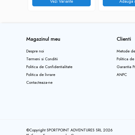
Vezi Variante
Adauga i
Pantaloni copii
Sosete
Imbracaminte de corp
INCALTAMINTE
Magazinul meu
Clienti
Ghete
Produse de Intretinere
Despre noi
Metode de
Pantofi
Termeni si Conditii
Politica de
PARAZAPEZI
Politica de Confidentialitate
Garantia P
MANUSI
Politica de livrare
ANPC
COPII
Contacteaza-ne
OFERTE SPECIALE
OCHELARI SPORT
SPRAY ANTI URS
CAMPING
Arzatoare si Butelii
©Copyright SPORTPOINT ADVENTURES SRL 2026
Briceaguri si Cutite