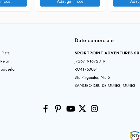
n cos
Adauga in cos
Adau
Date comerciale
 Plata
SPORTPOINT ADVENTURES SR
 Retur
J/26/1916/2019
roduselor
RO41753081
Str: Pitigoiului, Nr: 5
SANGEORGIU DE MURES, MURES