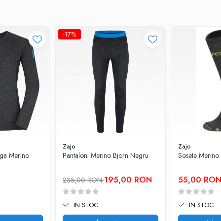
-17%
 mirosurile neplacute se pastreaza in tesatura.
bacteriilor raspunzatoare de mirosurile neplacute in tesatura.
Zajo
Zajo
nga Merino
Pantaloni Merino Bjorn Negru
Sosete Merino
195,00 RON
55,00 RO
235,00 RON
IN STOC
IN STOC