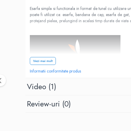
Rucsaci impermeabili
Esarfa simpla si functionala in format de tunel cu utilizare u
Borsete si Portofele
poate fi utilizat ca: esarfa, bandana de cap, esarfa de gat,
protejand pielea, prelungind in acelasi timp durata de viata a
Accesorii
CORTURI
Corturi 2 persoane
Corturi 3 persoane
Corturi 4 persoane
Vezi mai mult
Corturi de familie
Informatii conformitate produs
SALTELE
Video
(1)
LANTERNE
Caracteristici:
IMBRACAMINTE
Femei
Review-uri
(0)
model: unisex
Pantaloni
marime: 48 x 24 cm.
Caciuli
material: Anti Bacterial
Jachete
greutate: 32 g