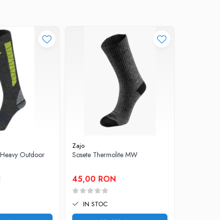
Zajo
Zajo
 Heavy Outdoor
Sosete Thermolite MW
Pantaloni 
N
45,00 RON
180,00
IN STOC
IN STO