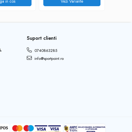
ga in cos
Vezi Variante
V
Suport clienti
L
0740863285
info@sportpoint.ro