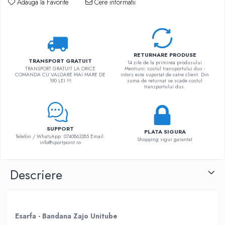
Adauga la Favorite
Cere informatii
RETURNARE PRODUSE
TRANSPORT GRATUIT
14 zile de la primirea produsului
TRANSPORT GRATUIT LA ORICE
Mentiuni: costul transportului dus -
COMANDA CU VALOARE MAI MARE DE
intors este suportat de catre client. Din
190 LEI !!!
suma de returnat se scade costul
transportului dus.
SUPPORT
PLATA SIGURA
Telefon / WhatsApp: 0740863285 Email:
Shopping sigur garantat
info@sportpoint.ro
Descriere
Esarfa - Bandana Zajo Unitube