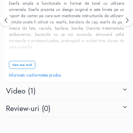
Esarfa simpla si functionala in format de tunel cu utilizare
universala. Esarfa prezinta un design original si este livrata pe un
suport de carton pe care sunt mentionate instructiunile de utilizare.
Unitube poate fi utilizat ca: esarfa, bandana de cap, esarfa de gat,
masca de fata, caciula, baclava, bandaj. Datorita tratamentului
antibacterian, bacteriile nu se vor acumula, eliminand astfel
mirosurile si protejand pielea, prelungind in acelasi timp durata de
viata a esarfei.
Vezi mai mult
Informatii conformitate produs
Video
(1)
Review-uri
(0)
Caracteristici:
model: unisex