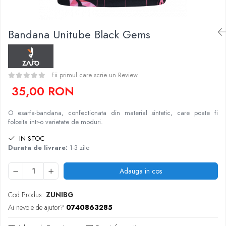
Caciuli
Slackline
Jachete
Accesorii
Bandana Unitube Black Gems
Sosete
Copii
Bandane
Espadrile
Imbracaminte de corp
Casti
Copii
Fii primul care scrie un Review
35,00 RON
Lopeti de zapada / avalansa
Jachete copii
Caciuli
O esarfa-bandana, confectionata din material sintetic, care poate fi
Pantaloni copii
folosita intr-o varietate de moduri.
Sosete
IN STOC
Imbracaminte de corp
Durata de livrare:
1-3 zile
Adauga in cos
Cod Produs:
ZUNIBG
Ai nevoie de ajutor?
0740863285