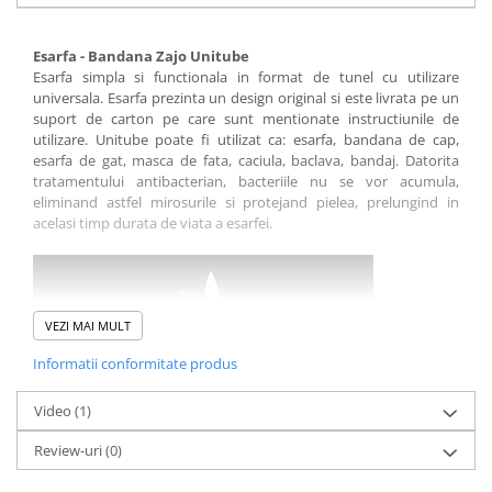
Esarfa - Bandana Zajo Unitube
Esarfa simpla si functionala in format de tunel cu utilizare
universala. Esarfa prezinta un design original si este livrata pe un
suport de carton pe care sunt mentionate instructiunile de
utilizare. Unitube poate fi utilizat ca: esarfa, bandana de cap,
esarfa de gat, masca de fata, caciula, baclava, bandaj. Datorita
tratamentului antibacterian, bacteriile nu se vor acumula,
eliminand astfel mirosurile si protejand pielea, prelungind in
acelasi timp durata de viata a esarfei.
VEZI MAI MULT
Informatii conformitate produs
Video
(1)
Review-uri
(0)
Caracteristici:
model: unisex