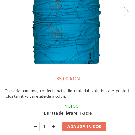
Caciuli
Slackline
Jachete
Accesorii
Sosete
Copii
Bandane
Espadrile
Imbracaminte de corp
Casti
Copii
Lopeti de zapada / avalansa
Jachete copii
Caciuli
Pantaloni copii
Sosete
35,00 RON
Imbracaminte de corp
O esarfa-bandana, confectionata din material sintetic, care poate fi
folosita intr-o varietate de moduri.
IN STOC
Durata de livrare:
1-3 zile
ADAUGA IN COS