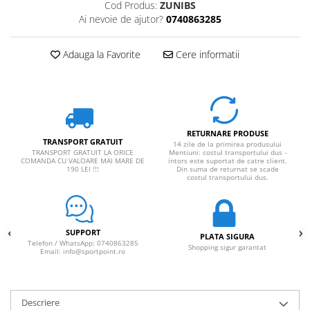
Cod Produs:
ZUNIBS
Ai nevoie de ajutor?
0740863285
Adauga la Favorite
Cere informatii
RETURNARE PRODUSE
TRANSPORT GRATUIT
14 zile de la primirea produsului
TRANSPORT GRATUIT LA ORICE
Mentiuni: costul transportului dus -
COMANDA CU VALOARE MAI MARE DE
intors este suportat de catre client.
190 LEI !!!
Din suma de returnat se scade
costul transportului dus.
SUPPORT
PLATA SIGURA
Telefon / WhatsApp: 0740863285
Shopping sigur garantat
Email: info@sportpoint.ro
Descriere