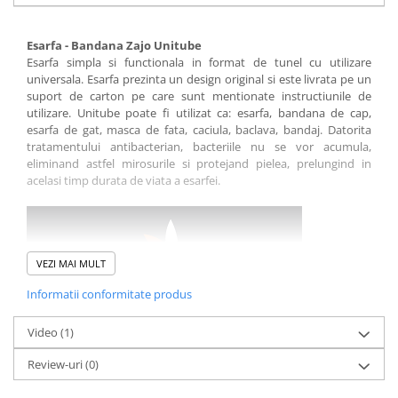
Esarfa - Bandana Zajo Unitube
Esarfa simpla si functionala in format de tunel cu utilizare
universala. Esarfa prezinta un design original si este livrata pe un
suport de carton pe care sunt mentionate instructiunile de
utilizare. Unitube poate fi utilizat ca: esarfa, bandana de cap,
esarfa de gat, masca de fata, caciula, baclava, bandaj. Datorita
tratamentului antibacterian, bacteriile nu se vor acumula,
eliminand astfel mirosurile si protejand pielea, prelungind in
acelasi timp durata de viata a esarfei.
VEZI MAI MULT
Informatii conformitate produs
Video
(1)
Review-uri
(0)
Caracteristici:
model: unisex