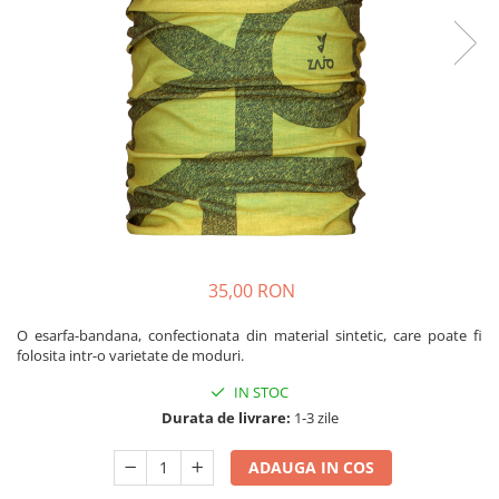
Caciuli
Slackline
Jachete
Accesorii
Sosete
Copii
Bandane
Espadrile
Imbracaminte de corp
Casti
Copii
Lopeti de zapada / avalansa
Jachete copii
Caciuli
Pantaloni copii
Sosete
35,00 RON
Imbracaminte de corp
O esarfa-bandana, confectionata din material sintetic, care poate fi
folosita intr-o varietate de moduri.
IN STOC
Durata de livrare:
1-3 zile
ADAUGA IN COS