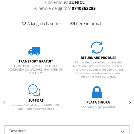
Cod Produs:
ZUNICL
Ai nevoie de ajutor?
0740863285
Adauga la Favorite
Cere informatii
RETURNARE PRODUSE
TRANSPORT GRATUIT
14 zile de la primirea produsului
TRANSPORT GRATUIT LA ORICE
Mentiuni: costul transportului dus -
COMANDA CU VALOARE MAI MARE DE
intors este suportat de catre client.
190 LEI !!!
Din suma de returnat se scade
costul transportului dus.
SUPPORT
PLATA SIGURA
Telefon / WhatsApp: 0740863285
Shopping sigur garantat
Email: info@sportpoint.ro
Descriere