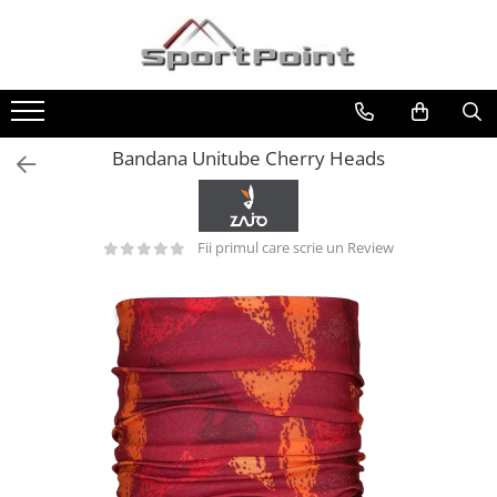
Toate Produsele
ALPINISM
Coltari
Bandana Unitube Cherry Heads
Pioleti
Bucle
Fii primul care scrie un Review
Hamuri
Scripeti
Asigurari
Carabiniere
Nuci si Frienduri
Corzi si Cordeline
Suruburi de gheata
Magneziu