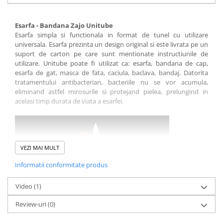
Sosete
Bandane
Esarfa - Bandana Zajo Unitube
Imbracaminte de corp
Esarfa simpla si functionala in format de tunel cu utilizare
Bandane
universala. Esarfa prezinta un design original si este livrata pe un
suport de carton pe care sunt mentionate instructiunile de
Manusi
utilizare. Unitube poate fi utilizat ca: esarfa, bandana de cap,
Accesorii
esarfa de gat, masca de fata, caciula, baclava, bandaj. Datorita
tratamentului antibacterian, bacteriile nu se vor acumula,
Produse de Intretinere
eliminand astfel mirosurile si protejand pielea, prelungind in
Barbati
acelasi timp durata de viata a esarfei.
Pantaloni
Caciuli
Jachete
VEZI MAI MULT
Sosete
Informatii conformitate produs
Bandane
Imbracaminte de corp
Video
(1)
Copii
Review-uri
(0)
Caracteristici:
Jachete copii
model: unisex
Caciuli