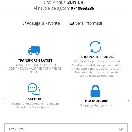
Cod Produs:
ZUNICH
Rucsaci impermeabili
Ai nevoie de ajutor?
0740863285
Borsete si Portofele
Adauga la Favorite
Cere informatii
Accesorii
CORTURI
Corturi 2 persoane
Corturi 3 persoane
RETURNARE PRODUSE
Corturi 4 persoane
TRANSPORT GRATUIT
14 zile de la primirea produsului
TRANSPORT GRATUIT LA ORICE
Mentiuni: costul transportului dus -
Corturi de familie
COMANDA CU VALOARE MAI MARE DE
intors este suportat de catre client.
190 LEI !!!
Din suma de returnat se scade
costul transportului dus.
SALTELE
LANTERNE
IMBRACAMINTE
SUPPORT
Femei
PLATA SIGURA
Telefon / WhatsApp: 0740863285
Shopping sigur garantat
Email: info@sportpoint.ro
Pantaloni
Caciuli
Jachete
Descriere