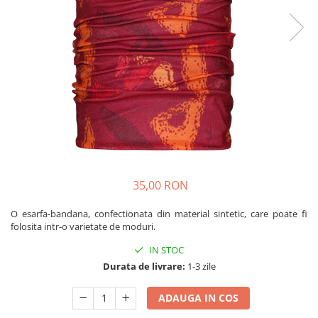
Rucsaci
Slackline
Accesorii
Copii
Espadrile
Casti
Lopeti de zapada / avalansa
VIA FERRATA
35,00 RON
RACHETE DE ZAPADA
BETE TREKKING
O esarfa-bandana, confectionata din material sintetic, care poate fi
folosita intr-o varietate de moduri.
SACI DE DORMIT
RUCSACI
IN STOC
Rucsaci pana la 30 litri
Durata de livrare:
1-3 zile
Rucsaci intre 31 - 50 litri
ADAUGA IN COS
Rucsaci intre 51 - 70 litri