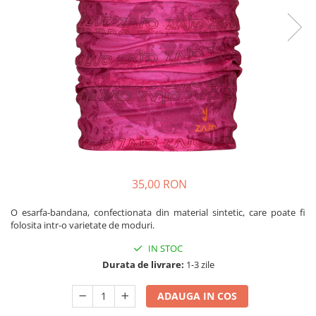
Rucsaci
Slackline
Accesorii
Copii
Espadrile
Casti
Lopeti de zapada / avalansa
VIA FERRATA
35,00 RON
RACHETE DE ZAPADA
BETE TREKKING
O esarfa-bandana, confectionata din material sintetic, care poate fi
folosita intr-o varietate de moduri.
SACI DE DORMIT
RUCSACI
IN STOC
Rucsaci pana la 30 litri
Durata de livrare:
1-3 zile
Rucsaci intre 31 - 50 litri
ADAUGA IN COS
Rucsaci intre 51 - 70 litri