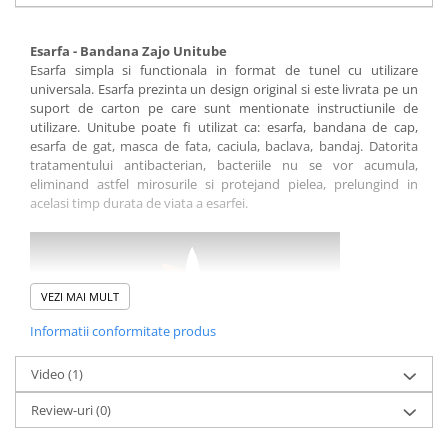
Sosete
Bandane
Esarfa - Bandana Zajo Unitube
Imbracaminte de corp
Esarfa simpla si functionala in format de tunel cu utilizare
Bandane
universala. Esarfa prezinta un design original si este livrata pe un
suport de carton pe care sunt mentionate instructiunile de
Manusi
utilizare. Unitube poate fi utilizat ca: esarfa, bandana de cap,
Accesorii
esarfa de gat, masca de fata, caciula, baclava, bandaj. Datorita
tratamentului antibacterian, bacteriile nu se vor acumula,
Produse de Intretinere
eliminand astfel mirosurile si protejand pielea, prelungind in
Barbati
acelasi timp durata de viata a esarfei.
Pantaloni
Caciuli
Jachete
VEZI MAI MULT
Sosete
Informatii conformitate produs
Bandane
Imbracaminte de corp
Video
(1)
Copii
Review-uri
(0)
Caracteristici:
Jachete copii
model: unisex
Caciuli