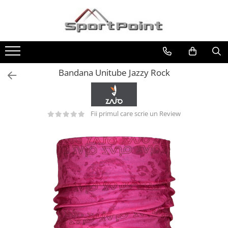
Toate Produsele
ALPINISM
Coltari
Bandana Unitube Jazzy Rock
Pioleti
Bucle
Fii primul care scrie un Review
Hamuri
Scripeti
Asigurari
Carabiniere
Nuci si Frienduri
Corzi si Cordeline
Suruburi de gheata
Magneziu