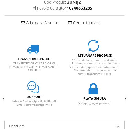
Cod Produs:
ZUNIJZ
Rucsaci impermeabili
Ai nevoie de ajutor?
0740863285
Borsete si Portofele
Adauga la Favorite
Cere informatii
Accesorii
CORTURI
Corturi 2 persoane
Corturi 3 persoane
RETURNARE PRODUSE
Corturi 4 persoane
TRANSPORT GRATUIT
14 zile de la primirea produsului
TRANSPORT GRATUIT LA ORICE
Mentiuni: costul transportului dus -
Corturi de familie
COMANDA CU VALOARE MAI MARE DE
intors este suportat de catre client.
190 LEI !!!
Din suma de returnat se scade
costul transportului dus.
SALTELE
LANTERNE
IMBRACAMINTE
SUPPORT
Femei
PLATA SIGURA
Telefon / WhatsApp: 0740863285
Shopping sigur garantat
Email: info@sportpoint.ro
Pantaloni
Caciuli
Jachete
Descriere