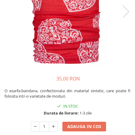
Caciuli
Slackline
Jachete
Accesorii
Sosete
Copii
Bandane
Espadrile
Imbracaminte de corp
Casti
Copii
Lopeti de zapada / avalansa
Jachete copii
Caciuli
Pantaloni copii
Sosete
35,00 RON
Imbracaminte de corp
O esarfa-bandana, confectionata din material sintetic, care poate fi
folosita intr-o varietate de moduri.
IN STOC
Durata de livrare:
1-3 zile
ADAUGA IN COS