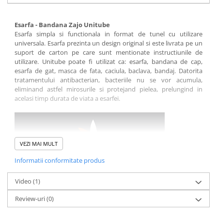
Esarfa - Bandana Zajo Unitube
Esarfa simpla si functionala in format de tunel cu utilizare
universala. Esarfa prezinta un design original si este livrata pe un
suport de carton pe care sunt mentionate instructiunile de
utilizare. Unitube poate fi utilizat ca: esarfa, bandana de cap,
esarfa de gat, masca de fata, caciula, baclava, bandaj. Datorita
tratamentului antibacterian, bacteriile nu se vor acumula,
eliminand astfel mirosurile si protejand pielea, prelungind in
acelasi timp durata de viata a esarfei.
VEZI MAI MULT
Informatii conformitate produs
Video
(1)
Review-uri
(0)
Caracteristici:
model: unisex