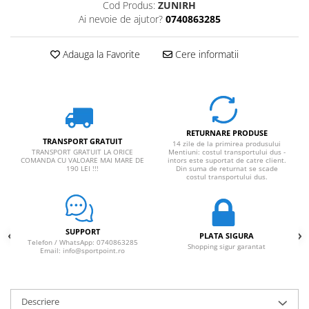
Cod Produs:
ZUNIRH
Ai nevoie de ajutor?
0740863285
Adauga la Favorite
Cere informatii
RETURNARE PRODUSE
TRANSPORT GRATUIT
14 zile de la primirea produsului
TRANSPORT GRATUIT LA ORICE
Mentiuni: costul transportului dus -
COMANDA CU VALOARE MAI MARE DE
intors este suportat de catre client.
190 LEI !!!
Din suma de returnat se scade
costul transportului dus.
SUPPORT
PLATA SIGURA
Telefon / WhatsApp: 0740863285
Shopping sigur garantat
Email: info@sportpoint.ro
Descriere