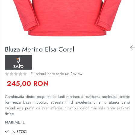
Caciuli
Slackline
Jachete
Accesorii
Sosete
Copii
Bandane
Espadrile
Imbracaminte de corp
Casti
Copii
Bluza Merino Elsa Coral
Lopeti de zapada / avalansa
Jachete copii
Caciuli
Pantaloni copii
Fii primul care scrie un Review
Sosete
245,00 RON
Imbracaminte de corp
Combinatia dintre proprietatile lanii merinos si rezistenta nucleului sintetic
formeaza baza tricoului, aceasta fiind excelenta chiar si atunci cand
tricoul este purtat ca strat inferior in timpul celor mai solicitante activitati
fizice.
MARIME
:
L
IN STOC