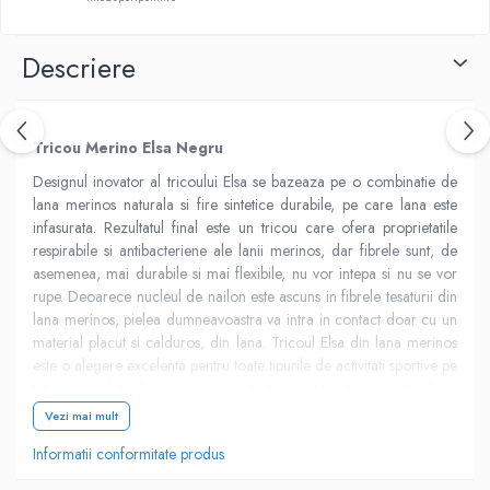
Descriere
Tricou Merino Elsa Negru
Designul inovator al tricoului Elsa se bazeaza pe o combinatie de
lana merinos naturala si fire sintetice durabile, pe care lana este
infasurata. Rezultatul final este un tricou care ofera proprietatile
respirabile si antibacteriene ale lanii merinos, dar fibrele sunt, de
asemenea, mai durabile si mai flexibile, nu vor intepa si nu se vor
rupe. Deoarece nucleul de nailon este ascuns in fibrele tesaturii din
lana merinos, pielea dumneavoastra va intra in contact doar cu un
material placut si calduros, din lana. Tricoul Elsa din lana merinos
este o alegere excelenta pentru toate tipurile de activitati sportive pe
tot parcursul anului si, asa cum este tipic pentru acest material, nu
va elimina un miros neplacut, nici macar dupa cateva zile de
Vezi mai mult
purtare.
Informatii conformitate produs