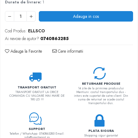
Durata de livrare:
1
Adauga in cos
Cod Produs:
ELLSCO
Ai nevoie de ajutor?
0740863285
Adauga la Favorite
Cere informatii
RETURNARE PRODUSE
TRANSPORT GRATUIT
14 zile de la primirea produsului
TRANSPORT GRATUIT LA ORICE
Mentiuni: costul transportului dus -
COMANDA CU VALOARE MAI MARE DE
intors este suportat de catre client. Din
190 LEI !!!
suma de returnat se scade costul
transportului dus.
SUPPORT
PLATA SIGURA
Telefon / WhatsApp: 0740863285 Email:
Shopping sigur garantat
info@sportpoint.ro