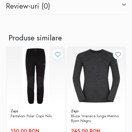
Review-uri
(0)
Produse similare
Detalii technice:
material: lana merino
greutate: 135 gr
structura: 83% Merino wool, 12% Nylon, 5% Spandex, 18,5
mic.
cusaturile plate care previn frecarea pentru a spori confortul
in timpul purtarii
Zajo
Zajo
Pantaloni Polar Copii Nils
manecile lungi Raglan
Bluza 'manaca lunga Merino
Bjorn Negru
130,00 RON
245,00 RON