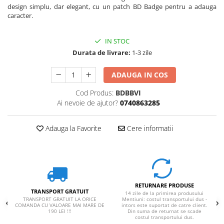
design simplu, dar elegant, cu un patch BD Badge pentru a adauga
caracter.
IN STOC
Durata de livrare:
1-3 zile
ADAUGA IN COS
Cod Produs:
BDBBVI
Ai nevoie de ajutor?
0740863285
Adauga la Favorite
Cere informatii
RETURNARE PRODUSE
TRANSPORT GRATUIT
14 zile de la primirea produsului
TRANSPORT GRATUIT LA ORICE
Mentiuni: costul transportului dus -
COMANDA CU VALOARE MAI MARE DE
intors este suportat de catre client.
190 LEI !!!
Din suma de returnat se scade
costul transportului dus.