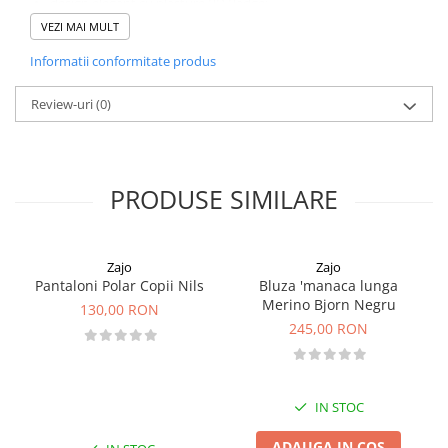
design elegant cu plasture BD Badge;
ideala pentru lunile de iarna.
VEZI MAI MULT
Informatii conformitate produs
Review-uri
(0)
PRODUSE SIMILARE
Zajo
Zajo
Pantaloni Polar Copii Nils
Bluza 'manaca lunga
Merino Bjorn Negru
130,00 RON
245,00 RON
IN STOC
ADAUGA IN COS