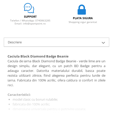
SUPPORT
PLATA SIGURA
Telefon / WhatsApp: 0740863285
Shopping sigur garantat
Email: info@sportpoint.ro
Descriere
Caciula Black Diamond Badge Beanie
Caciula de iarna Black Diamond Badge Beanie - verde lime are un
design simplu, dar elegant, cu un patch BD Badge pentru a
adauga caracter. Datorita materialului durabil, basca poate
rezista utilizarii zilnice, fiind alegerea perfecta pentru lunile de
iarna. Fabricata din 100% acrilic, ofera caldura si confort in zilele
reci.
Caracteristici:
model clasic cu boruri rulabile;
fabricata din 100% acrilic;
dimensiune universala pentru o potrivire usoara;