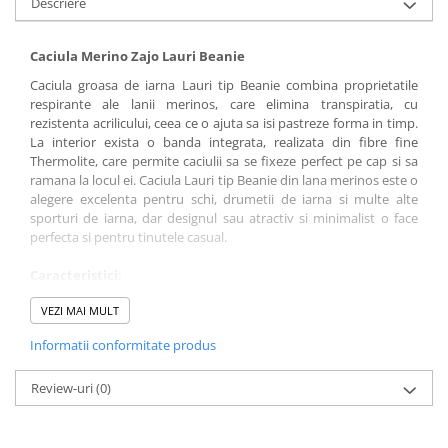
Descriere
Caciula Merino Zajo Lauri Beanie
Caciula groasa de iarna Lauri tip Beanie combina proprietatile
respirante ale lanii merinos, care elimina transpiratia, cu
rezistenta acrilicului, ceea ce o ajuta sa isi pastreze forma in timp.
La interior exista o banda integrata, realizata din fibre fine
Thermolite, care permite caciulii sa se fixeze perfect pe cap si sa
ramana la locul ei. Caciula Lauri tip Beanie din lana merinos este o
alegere excelenta pentru schi, drumetii de iarna si multe alte
sporturi de iarna, dar designul sau atractiv si minimalist o face
perfecta si pentru tinutele casual.
Caracteristici;
greutate: 138 gr.
VEZI MAI MULT
alcatuita din 4 cusaturi
culoare: portocaliu - gri - negru
Informatii conformitate produs
banderola fleece moale Thermolite in interior
materiale: Merino wool, Invista™ Thermolite®
Review-uri
(0)
structura: 50% Merino wool + 50% Acrilic