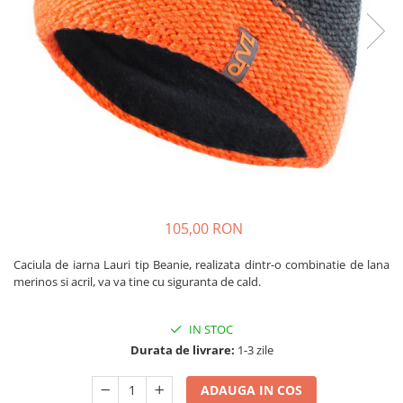
Caciuli
Slackline
Jachete
Accesorii
Sosete
Copii
Bandane
Espadrile
Imbracaminte de corp
Casti
Copii
Lopeti de zapada / avalansa
Jachete copii
Caciuli
Pantaloni copii
105,00 RON
Sosete
Imbracaminte de corp
Caciula de iarna Lauri tip Beanie, realizata dintr-o combinatie de lana
merinos si acril, va va tine cu siguranta de cald.
IN STOC
Durata de livrare:
1-3 zile
ADAUGA IN COS