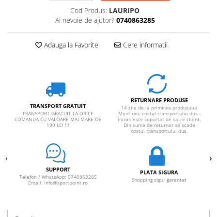
Cod Produs:
LAURIPO
Ai nevoie de ajutor?
0740863285
Adauga la Favorite
Cere informatii
RETURNARE PRODUSE
TRANSPORT GRATUIT
14 zile de la primirea produsului
TRANSPORT GRATUIT LA ORICE
Mentiuni: costul transportului dus -
COMANDA CU VALOARE MAI MARE DE
intors este suportat de catre client.
190 LEI !!!
Din suma de returnat se scade
costul transportului dus.
SUPPORT
PLATA SIGURA
Telefon / WhatsApp: 0740863285
Shopping sigur garantat
Email: info@sportpoint.ro