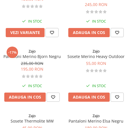
245,00 RON
Caciuli
Slackline
Jachete
Accesorii
Sosete
IN STOC
IN STOC
Copii
Bandane
VEZI VARIANTE
ADAUGA IN COS
Espadrile
Imbracaminte de corp
Casti
Copii
Lopeti de zapada / avalansa
Jachete copii
Zajo
Zajo
-17%
Pantaloni Merino Bjorn Negru
Sosete Merino Heavy Outdoor
Caciuli
235,00 RON
55,00 RON
Pantaloni copii
195,00 RON
Sosete
Imbracaminte de corp
IN STOC
IN STOC
ADAUGA IN COS
ADAUGA IN COS
Zajo
Zajo
Sosete Thermolite MW
Pantaloni Merino Elsa Negru
45,00 RON
180,00 RON