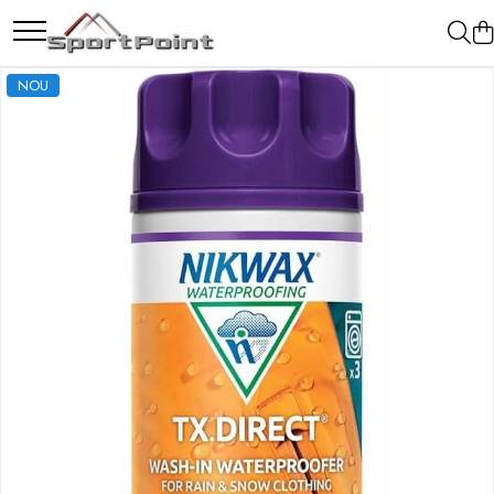
ALPINISM
RUCSACI
CORTURI
IMBRACAMINTE
INCALTAMINTE
CAMPING
NOU
Coltari
Rucsaci pana la 30 litri
Corturi 2 persoane
Femei
Ghete
Arzatoare si Butelii
Pioleti
Rucsaci intre 31 - 50 litri
Corturi 3 persoane
Pantaloni
Produse de Intretinere
Briceaguri si Cutite
Caciuli
Bucle
Rucsaci intre 51 - 70 litri
Corturi 4 persoane
Pantofi
Vase si Tacamuri
Jachete
Hamuri
Rucsaci impermeabili
Corturi de familie
Sosete
Scripeti
Borsete si Portofele
Bandane
Asigurari
Accesorii
Imbracaminte de corp
Carabiniere
Bandane
Nuci si Frienduri
Manusi
Corzi si Cordeline
Accesorii
Suruburi de gheata
Produse de Intretinere
Magneziu
Barbati
Rucsaci
Pantaloni