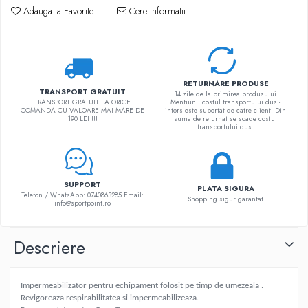
Adauga la Favorite
Cere informatii
RETURNARE PRODUSE
TRANSPORT GRATUIT
14 zile de la primirea produsului
TRANSPORT GRATUIT LA ORICE
Mentiuni: costul transportului dus -
COMANDA CU VALOARE MAI MARE DE
intors este suportat de catre client. Din
190 LEI !!!
suma de returnat se scade costul
transportului dus.
SUPPORT
PLATA SIGURA
Telefon / WhatsApp: 0740863285 Email:
Shopping sigur garantat
info@sportpoint.ro
Descriere
Impermeabilizator pentru echipament folosit pe timp de umezeala .
Revigoreaza respirabilitatea si impermeabilizeaza.