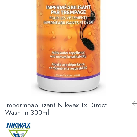
Caciuli
Slackline
Jachete
Accesorii
Sosete
Copii
Bandane
Espadrile
Imbracaminte de corp
Casti
Copii
Lopeti de zapada / avalansa
Jachete copii
Caciuli
Pantaloni copii
Sosete
Imbracaminte de corp
Impermeabilizant Nikwax Tx Direct
Wash In 300ml