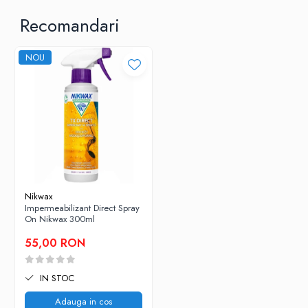
Se usuca la aer sau daca eticheta permite se pot usca la masina de spalat
cu o turatie mica.
Recomandari
Pentru a mentine impermeabilitatea spalati cu Nikwax Tech Wash. Nu
folositi detergenti.
A nu se lasa la indemana copiilor. A nu se inghiti. A se evita contactul cu
NOU
ochii.A nu se lasa sa inghete.
FABRICAT DE NIKWAX LTD TN5 6DF
Produs in Marea Britanie
Nikwax
Impermeabilizant Direct Spray
On Nikwax 300ml
55,00 RON
IN STOC
Adauga in cos