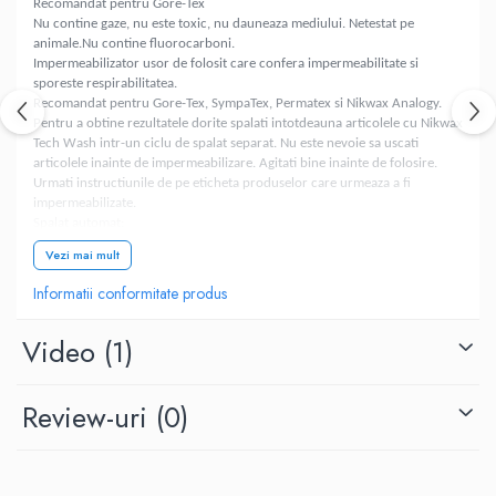
Recomandat pentru Gore-Tex
Nu contine gaze, nu este toxic, nu dauneaza mediului. Netestat pe
animale.Nu contine fluorocarboni.
Impermeabilizator usor de folosit care confera impermeabilitate si
sporeste respirabilitatea.
Recomandat pentru Gore-Tex, SympaTex, Permatex si Nikwax Analogy.
Pentru a obtine rezultatele dorite spalati intotdeauna articolele cu Nikwax
Tech Wash intr-un ciclu de spalat separat. Nu este nevoie sa uscati
articolele inainte de impermeabilizare. Agitati bine inainte de folosire.
Urmati instructiunile de pe eticheta produselor care urmeaza a fi
impermeabilizate.
Spalat automat:
1. indepartati toate reziduurile din dispozitivul de detergent.
Vezi mai mult
2. Puneti maxim 2 articolele de imbracaminte curate in masina de spalat.
3. Folositi 2 capace pline (100ml) pentru un articol.
Informatii conformitate produs
4. Setati la programul pentru sintetice, temperatura de 40oC si turatie
redusa. Nu spalati automat articolele care au tivurile sau cusaturile
Video
(1)
dezlipite.
Spalat manual (folositi manusi)
1. Puneti articolele curate in apa calda in chiuveta sau lighean.
2. . Folositi 2 capace pline (100ml) pentru un articol
Review-uri
(0)
3. Amestecati bine, lasati sa se inmoaie 5-10 minute si apoi amestecati din
nou.
4. Clatiti cu apa rece pina ce apa ramine curata.
Uscare: