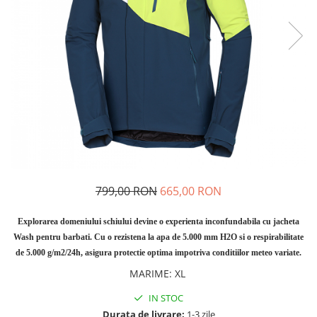
Rucsaci
Slackline
Accesorii
Copii
Espadrile
Casti
Lopeti de zapada / avalansa
VIA FERRATA
799,00 RON
665,00 RON
RACHETE DE ZAPADA
BETE TREKKING
Explorarea domeniului schiului devine o experienta inconfundabila cu jacheta
SACI DE DORMIT
Wash pentru barbati. Cu o rezistena la apa de 5.000 mm H2O si o respirabilitate
RUCSACI
de 5.000 g/m2/24h, asigura protectie optima impotriva conditiilor meteo variate.
Rucsaci pana la 30 litri
MARIME
:
XL
Rucsaci intre 31 - 50 litri
IN STOC
Rucsaci intre 51 - 70 litri
Durata de livrare:
1-3 zile