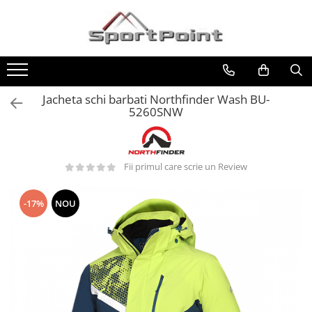
Toate Produsele
ALPINISM
Coltari
Jacheta schi barbati Northfinder Wash BU-
5260SNW
Pioleti
Bucle
Hamuri
Fii primul care scrie un Review
Scripeti
Asigurari
-17%
NOU
Carabiniere
Nuci si Frienduri
Corzi si Cordeline
Suruburi de gheata
Magneziu