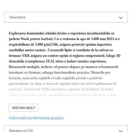
Sosete
Bandane
Imbracaminte de corp
Descriere
Bandane
Manusi
Explorarea domeniului schiului devine o experienta inconfundabila cu
jacheta Wash pentru barbati. Cu o rezistena la apa de 5.000 mm H2O si o
Accesorii
respirabilitate de 5.000 g/m2/24h, asigura protectie optima impotriva
Produse de Intretinere
conditiilor meteo variate.. Cusaturile lipite si ventilatia de la subrat cu
fermoar YKK asigura un confort optim si reglarea temperaturii. Gluga 3D
Barbati
detasabila si umplutura SEAL ofera o izolare termica superioara.
Buzunarele multiple, inclusiv cel pentru skipass pe maneca si buzunarele
Pantaloni
interioare cu fermoar, adauga functionalitate practica. Manecile pre-
Caciuli
formate, mansetele reglabile si talia reglabila permit o potrivire
Jachete
personalizata, in timp ce fusta de zapada aduce un nivel suplimentar de
protectie. Fermoarele YKK reprezinta o optiune de inchidere de inalta
Sosete
calitate, cunoscute pentru durabilitatea si rezistenta lor, oferind o solutie
Bandane
fiabila si eficienta in designurile vestimentare. Descopera echilibrul perfect
dintre performanta si confort in aceasta jacheta conceputa pentru a
Imbracaminte de corp
VEZI MAI MULT
satisface cerintele exigente ale pasionatilor de schi.
Copii
Impermeabilitate:50000mlH2O
Informatii conformitate produs
Respirabilitate: 5000 g/m²/24hr
Jachete copii
Review-uri
(0)
Caciuli
Detalii suplimentare: