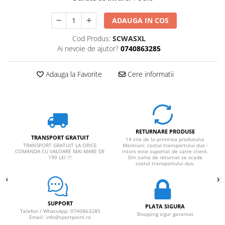
Rucsaci impermeabili
ADAUGA IN COS
Borsete si Portofele
Cod Produs:
SCWASXL
Accesorii
Ai nevoie de ajutor?
0740863285
CORTURI
Corturi 2 persoane
Adauga la Favorite
Cere informatii
Corturi 3 persoane
Corturi 4 persoane
Corturi de familie
SALTELE
RETURNARE PRODUSE
TRANSPORT GRATUIT
14 zile de la primirea produsului
LANTERNE
TRANSPORT GRATUIT LA ORICE
Mentiuni: costul transportului dus -
COMANDA CU VALOARE MAI MARE DE
intors este suportat de catre client.
IMBRACAMINTE
190 LEI !!!
Din suma de returnat se scade
costul transportului dus.
Femei
Pantaloni
Caciuli
SUPPORT
PLATA SIGURA
Jachete
Telefon / WhatsApp: 0740863285
Shopping sigur garantat
Email: info@sportpoint.ro