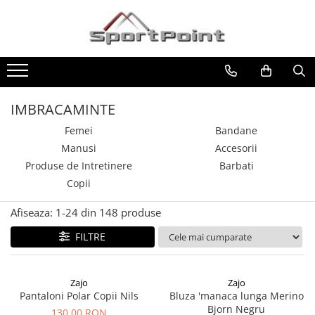
Toate Produsele
ALPINISM
Coltari
IMBRACAMINTE
Pioleti
Femei
Bandane
Bucle
Manusi
Accesorii
Hamuri
Produse de Intretinere
Barbati
Scripeti
Copii
Asigurari
Afiseaza:
1-
24
din
148
produse
Carabiniere
FILTRE
Nuci si Frienduri
Corzi si Cordeline
Zajo
Zajo
Suruburi de gheata
Pantaloni Polar Copii Nils
Bluza 'manaca lunga Merino
Bjorn Negru
Magneziu
130,00 RON