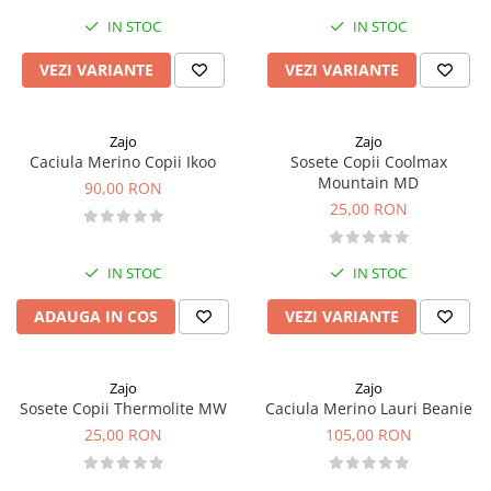
IN STOC
IN STOC
Pantaloni copii
Sosete
VEZI VARIANTE
VEZI VARIANTE
Imbracaminte de corp
INCALTAMINTE
Ghete
Zajo
Zajo
Caciula Merino Copii Ikoo
Sosete Copii Coolmax
Produse de Intretinere
Mountain MD
90,00 RON
25,00 RON
Pantofi
PARAZAPEZI
MANUSI
IN STOC
IN STOC
COPII
ADAUGA IN COS
VEZI VARIANTE
OFERTE SPECIALE
SPRAY ANTI URS
CAMPING
Zajo
Zajo
Sosete Copii Thermolite MW
Caciula Merino Lauri Beanie
Arzatoare si Butelii
25,00 RON
105,00 RON
Vase si Tacamuri