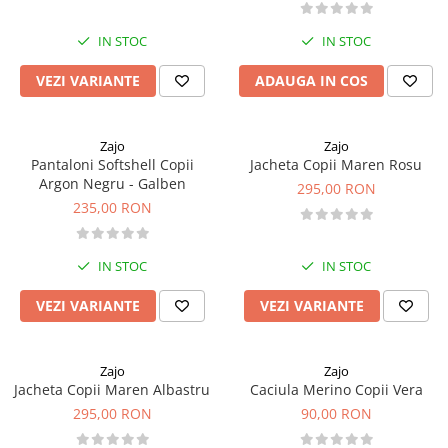
Sosete
Bandane
IN STOC
IN STOC
Imbracaminte de corp
Bandane
VEZI VARIANTE
ADAUGA IN COS
Manusi
Accesorii
Zajo
Zajo
Pantaloni Softshell Copii
Jacheta Copii Maren Rosu
Produse de Intretinere
Argon Negru - Galben
295,00 RON
Barbati
235,00 RON
Pantaloni
Caciuli
IN STOC
IN STOC
Jachete
VEZI VARIANTE
VEZI VARIANTE
Sosete
Bandane
Imbracaminte de corp
Zajo
Zajo
Jacheta Copii Maren Albastru
Caciula Merino Copii Vera
Copii
295,00 RON
90,00 RON
Jachete copii
Caciuli