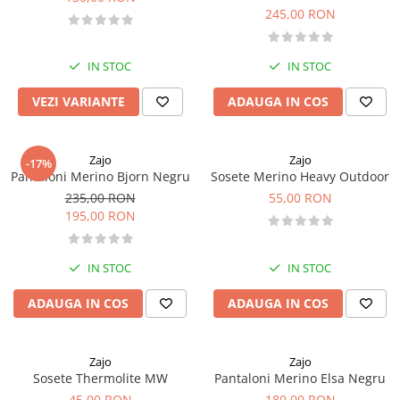
245,00 RON
Rucsaci
Slackline
IN STOC
IN STOC
Accesorii
VEZI VARIANTE
ADAUGA IN COS
Copii
Espadrile
Zajo
Zajo
Casti
-17%
Pantaloni Merino Bjorn Negru
Sosete Merino Heavy Outdoor
Lopeti de zapada / avalansa
235,00 RON
55,00 RON
195,00 RON
VIA FERRATA
RACHETE DE ZAPADA
BETE TREKKING
IN STOC
IN STOC
SACI DE DORMIT
ADAUGA IN COS
ADAUGA IN COS
RUCSACI
Rucsaci pana la 30 litri
Rucsaci intre 31 - 50 litri
Zajo
Zajo
Sosete Thermolite MW
Pantaloni Merino Elsa Negru
Rucsaci intre 51 - 70 litri
45,00 RON
180,00 RON