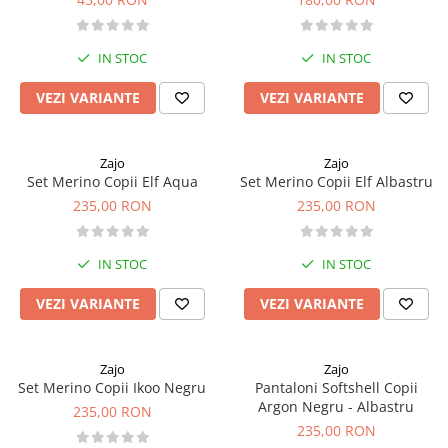
Rucsaci impermeabili
Borsete si Portofele
IN STOC
IN STOC
Accesorii
VEZI VARIANTE
VEZI VARIANTE
CORTURI
Corturi 2 persoane
Zajo
Zajo
Corturi 3 persoane
Set Merino Copii Elf Aqua
Set Merino Copii Elf Albastru
Corturi 4 persoane
235,00 RON
235,00 RON
Corturi de familie
SALTELE
IN STOC
IN STOC
LANTERNE
VEZI VARIANTE
VEZI VARIANTE
IMBRACAMINTE
Femei
Zajo
Zajo
Pantaloni
Set Merino Copii Ikoo Negru
Pantaloni Softshell Copii
Caciuli
Argon Negru - Albastru
235,00 RON
Jachete
235,00 RON