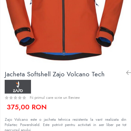
Caciuli
Slackline
Jachete
Accesorii
Sosete
Copii
Bandane
Espadrile
Imbracaminte de corp
Casti
Copii
Lopeti de zapada / avalansa
Jachete copii
Caciuli
Pantaloni copii
Jacheta Softshell Zajo Volcano Tech
Sosete
Imbracaminte de corp
Fii primul care scrie un Review
375,00 RON
Zajo Volcano este o jacheta tehnica rezistenta la vant realizata din
Polartec Powershield. Este potrivit pentru activitati in aer liber pe tot
parcursul anului.