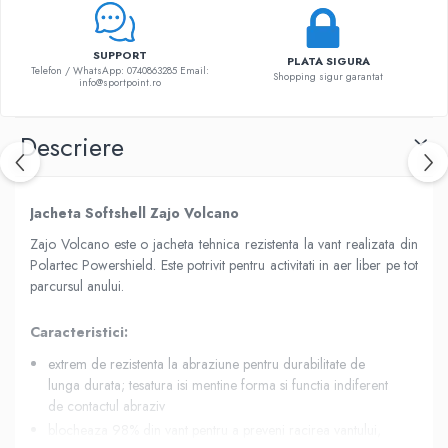
SUPPORT
PLATA SIGURA
Telefon / WhatsApp: 0740863285 Email:
Shopping sigur garantat
info@sportpoint.ro
Descriere
Jacheta Softshell Zajo Volcano
Zajo Volcano este o jacheta tehnica rezistenta la vant realizata din
Polartec Powershield. Este potrivit pentru activitati in aer liber pe tot
parcursul anului.
Caracteristici:
extrem de rezistenta la abraziune pentru durabilitate de
lunga durata; tesatura isi mentine forma si functia indiferent
de contactul abraziv
blocheaza 98% din vant pentru a preveni racirea vantului,