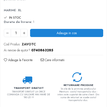
MARIME
:
XL
IN STOC
Durata de livrare:
1
Adauga in cos
Cod Produs:
ZAVOTC
Ai nevoie de ajutor?
0740863285
Adauga la Favorite
Cere informatii
RETURNARE PRODUSE
TRANSPORT GRATUIT
14 zile de la primirea produsului
TRANSPORT GRATUIT LA ORICE
Mentiuni: costul transportului dus -
COMANDA CU VALOARE MAI MARE DE
intors este suportat de catre client. Din
190 LEI !!!
suma de returnat se scade costul
transportului dus.