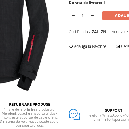
Durata de livrare:
1
ADAUG
Cod Produs:
ZALIZN
Ai nevoie
Adauga la Favorite
Cere 
RETURNARE PRODUSE
14 zile de la primirea produsului
SUPPORT
Mentiuni: costul transportului dus -
Telefon / WhatsApp: 074
intors este suportat de catre client.
Email: info@sportpoin
Din suma de returnat se scade costul
transportului dus.