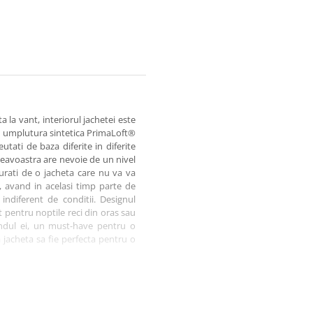
la vant, interiorul jachetei este
t: umplutura sintetica PrimaLoft®
utati de baza diferite in diferite
neavoastra are nevoie de un nivel
curati de o jacheta care nu va va
 avand in acelasi timp parte de
indiferent de conditii. Designul
t pentru noptile reci din oras sau
randul ei, un must-have pentru o
 jacheta sa fie perfecta pentru o
i si membrana polyuretanica