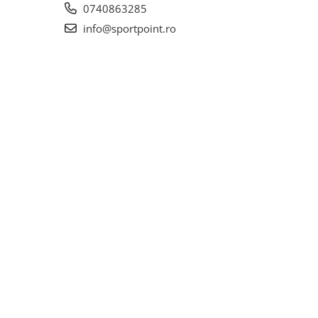
0740863285
info@sportpoint.ro