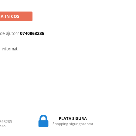
A IN COS
 de ajutor?
0740863285
informatii
PLATA SIGURA
0863285
Shopping sigur garantat
t.ro