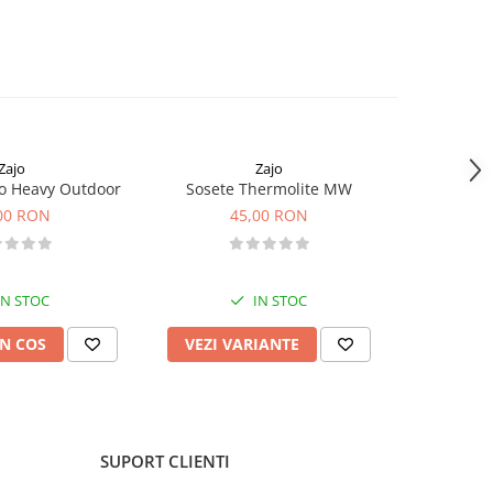
Zajo
Zajo
o Heavy Outdoor
Sosete Thermolite MW
Pantaloni
00 RON
45,00 RON
1
IN STOC
IN STOC
N COS
VEZI VARIANTE
VEZI 
SUPORT CLIENTI