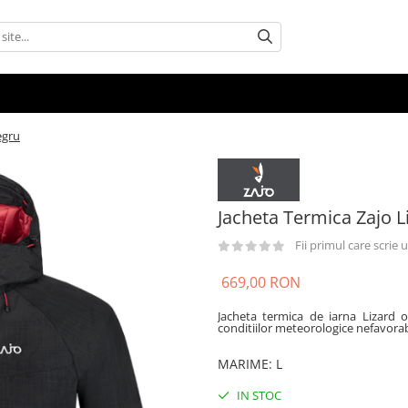
egru
Jacheta Termica Zajo L
Fii primul care scrie
669,00 RON
Jacheta termica de iarna Lizard o
conditiilor meteorologice nefavorab
MARIME
:
L
IN STOC