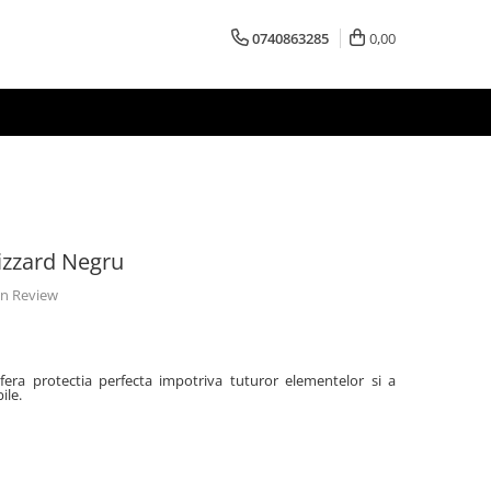
0740863285
0,00
izzard Negru
 un Review
fera protectia perfecta impotriva tuturor elementelor si a
ile.