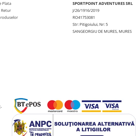
ft ULTRA, 360 Vertigo
 Plata
SPORTPOINT ADVENTURES SRL
e Retur
J/26/1916/2019
Produselor
RO41753081
olyester
Str: Pitigoiului, Nr: 5
SANGEORGIU DE MURES, MURES
-