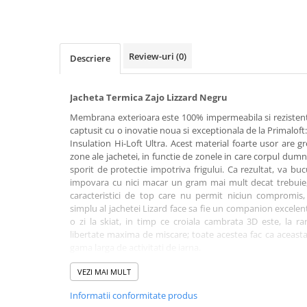
Rucsaci impermeabili
Borsete si Portofele
Accesorii
Review-uri
(0)
Descriere
CORTURI
Corturi 2 persoane
Jacheta Termica Zajo Lizzard Negru
Corturi 3 persoane
Membrana exterioara este 100% impermeabila si rezistenta 
captusit cu o inovatie noua si exceptionala de la Primalof
Corturi 4 persoane
Insulation Hi-Loft Ultra. Acest material foarte usor are gre
zone ale jachetei, in functie de zonele in care corpul dum
Corturi de familie
sporit de protectie impotriva frigului. Ca rezultat, va bu
SALTELE
impovara cu nici macar un gram mai mult decat trebuie,
caracteristici de top care nu permit niciun compromis, 
LANTERNE
simplu al jachetei Lizard face sa fie un companion excelen
IMBRACAMINTE
o zi la skiat, in timp ce croiala cambrata 3D este, la 
Femei
libertate maxima de miscare; toate acestea fac ca aceasta
gama larga de activitati de iarna.
Pantaloni
Caciuli
VEZI MAI MULT
Caracteristici:
Jachete
Informatii conformitate produs
• rezistent la apa, la vant. material respirabil cu 2 stratur