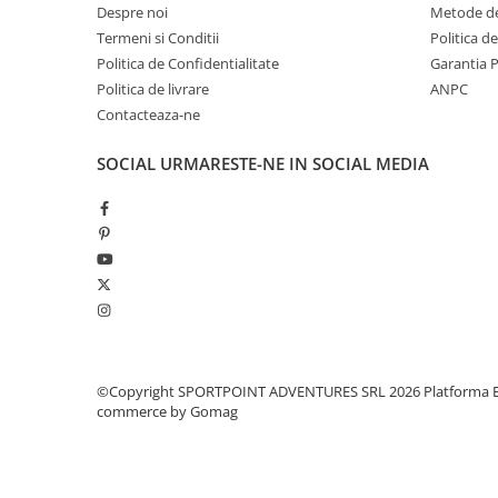
• materiale: YKK®, Duraflex®, PrimaLoft® Insulation Hi-Lo
Despre noi
Metode de
• tesatura shell: 100% Polyester + PU + DWR
Pantaloni copii
Termeni si Conditii
Politica d
• captuseala: 100% Polyester
Sosete
Politica de Confidentialitate
Garantia 
• umplutura: PrimaLoft® Insulation Hi-Loft ULTRA 100% P
Imbracaminte de corp
Politica de livrare
• greutate: 850 gr
ANPC
INCALTAMINTE
Contacteaza-ne
Ghete
SOCIAL
URMARESTE-NE IN SOCIAL MEDIA
Produse de Intretinere
Pantofi
PARAZAPEZI
MANUSI
COPII
OFERTE SPECIALE
OCHELARI SPORT
SPRAY ANTI URS
©Copyright SPORTPOINT ADVENTURES SRL 2026
Platforma E
commerce by Gomag
CAMPING
Arzatoare si Butelii
Briceaguri si Cutite