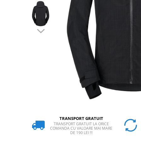
Rucsaci
Slackline
Accesorii
Copii
Espadrile
Casti
Lopeti de zapada / avalansa
VIA FERRATA
RACHETE DE ZAPADA
BETE TREKKING
SACI DE DORMIT
RUCSACI
Rucsaci pana la 30 litri
TRANSPORT GRATUIT
TRANSPORT GRATUIT LA ORICE
Rucsaci intre 31 - 50 litri
COMANDA CU VALOARE MAI MARE
DE 190 LEI !!!
Rucsaci intre 51 - 70 litri