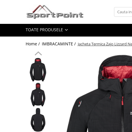
Toate Produsele
TOATE PRODUSELE
ALPINISM
Coltari
Home /
IMBRACAMINTE /
Jacheta Termica Zajo Lizzard N
Pioleti
Bucle
Hamuri
Scripeti
Asigurari
Carabiniere
Nuci si Frienduri
Corzi si Cordeline
Suruburi de gheata
Magneziu