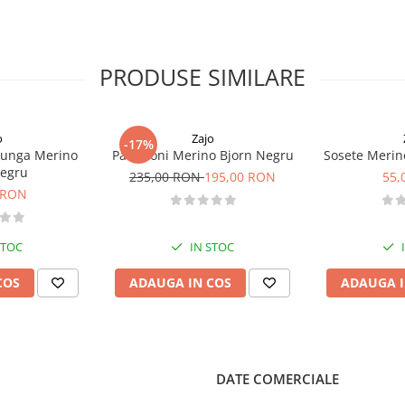
 la scurgerea apei de pe
parea unei izolatii termice
ate
PRODUSE SIMILARE
ridicarea mainilor
izare cu casca
o
Zajo
-17%
lunga Merino
Pantaloni Merino Bjorn Negru
Sosete Merin
Negru
235,00 RON
195,00 RON
55,
 RON
 degete
STOC
IN STOC
COS
ADAUGA IN COS
ADAUGA I
DATE COMERCIALE
 dar nu sunt impermeabile