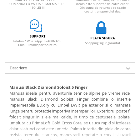
TRANSPORT GRATUIT LA ORICE
Mentiuni: costul transportului dus -
COMANDA CU VALOARE MAI MARE DE
intors este suportat de catre client.
190 LEI !!!
Din suma de returnat se scade
costul transportului dus.
SUPPORT
PLATA SIGURA
Telefon / WhatsApp: 0740863285
Shopping sigur garantat
Email: info@sportpoint.ro
Descriere
Manusi Black Diamond Soloist 5 Finger
Manusa ideala pentru aventurile tehnice alpine pe vreme rece,
manusa Black Diamond Soloist Finger combina o insertie
impermeabila BD.dry cu Empel DWR pe exterior si o manseta
lunga pentru protectie impotriva intemperiilor. Exteriorul poate fi
folosit singur in zilele mai calde, in timp ce captuseala izolata,
umpluta cu PrimaLoft Gold Cross Core, se usuca rapid si izoleaza
chiar si atunci cand este umeda. Palma intarita din piele de capra
rezista terenului stancos, manevrarii repetate a corzii si uzurii