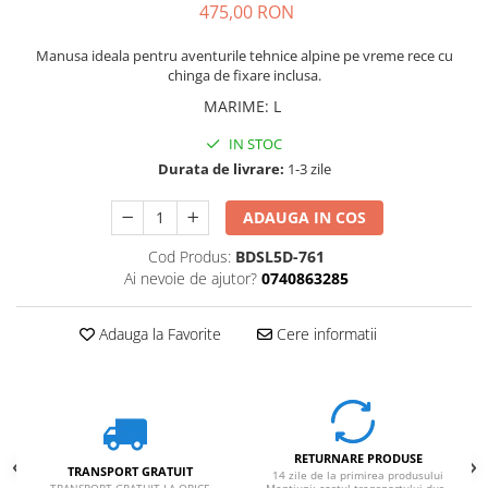
475,00 RON
Manusa ideala pentru aventurile tehnice alpine pe vreme rece
cu
chinga de fixare inclusa.
MARIME
:
L
IN STOC
Durata de livrare:
1-3 zile
ADAUGA IN COS
Cod Produs:
BDSL5D-761
Ai nevoie de ajutor?
0740863285
Adauga la Favorite
Cere informatii
RETURNARE PRODUSE
TRANSPORT GRATUIT
14 zile de la primirea produsului