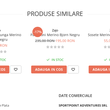
PRODUSE SIMILARE
o
Zajo
-17%
lunga Merino
Pantaloni Merino Bjorn Negru
Sosete Merin
Negru
235,00 RON
195,00 RON
55,
 RON
STOC
IN STOC
COS
ADAUGA IN COS
ADAUGA I
DATE COMERCIALE
 Plata
SPORTPOINT ADVENTURES SRL