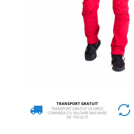
Rucsaci
Slackline
Accesorii
Copii
Espadrile
Casti
Lopeti de zapada / avalansa
VIA FERRATA
RACHETE DE ZAPADA
BETE TREKKING
SACI DE DORMIT
TRANSPORT GRATUIT
RUCSACI
TRANSPORT GRATUIT LA ORICE
Rucsaci pana la 30 litri
COMANDA CU VALOARE MAI MARE
DE 190 LEI !!!
Rucsaci intre 31 - 50 litri
Rucsaci intre 51 - 70 litri