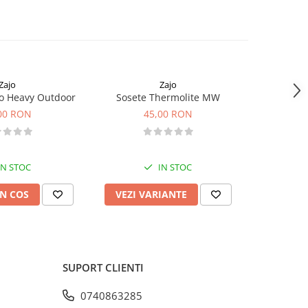
Zajo
Zajo
o Heavy Outdoor
Sosete Thermolite MW
Pantaloni
00 RON
45,00 RON
1
IN STOC
IN STOC
N COS
VEZI VARIANTE
VEZI 
SUPORT CLIENTI
0740863285