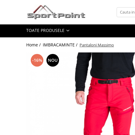
Toate Produsele
TOATE PRODUSELE
ALPINISM
Coltari
Home /
IMBRACAMINTE /
Pantaloni Massimo
Pioleti
Bucle
-16%
NOU
Hamuri
Scripeti
Asigurari
Carabiniere
Nuci si Frienduri
Corzi si Cordeline
Suruburi de gheata
Magneziu