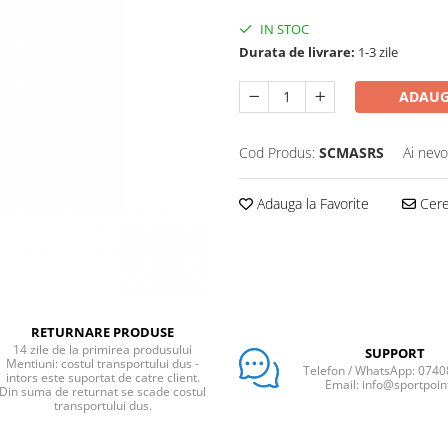
IN STOC
Durata de livrare:
1-3 zile
ADAUG
Cod Produs:
SCMASRS
Ai nevo
Adauga la Favorite
Cere 
RETURNARE PRODUSE
14 zile de la primirea produsului
SUPPORT
Mentiuni: costul transportului dus -
Telefon / WhatsApp: 074
intors este suportat de catre client.
Email: info@sportpoin
Din suma de returnat se scade costul
transportului dus.