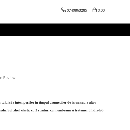
0740863285
0,00
 un Review
tului si a intemperiilor in timpul drumetiilor de iarna sau a altor
umeda. Softshell elastic cu 3 straturi cu membrana si tratament hidrofob