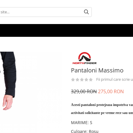
Pantaloni Massimo
Fii primul care scrie
329,00 RON
275,00 RON
Acesti pantaloni protejeaza impotriva van
activitati solicitante pe vreme rece sau 
MARIME
:
S
Culoare
:
Rosu