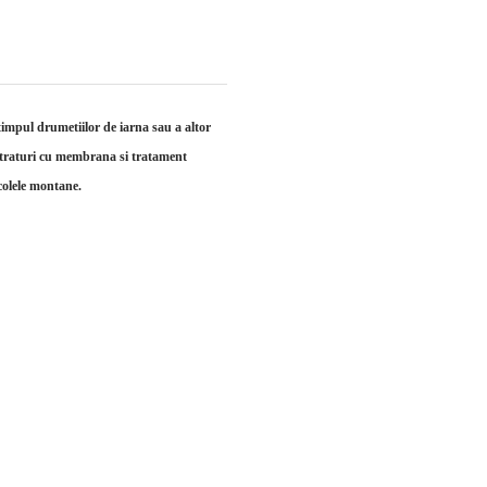
timpul drumetiilor de iarna sau a altor
3 straturi cu membrana si tratament
colele montane.