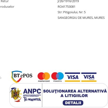
e Retur
J/26/1916/2019
Produselor
RO41753081
Str: Pitigoiului, Nr: 5
SANGEORGIU DE MURES, MURES
-