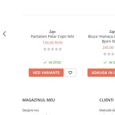
Sosete
Bandane
Imbracaminte de corp
Bandane
Manusi
Zajo
Zaj
Accesorii
Pantaloni Polar Copii Nils
Bluza 'manaca 
Bjorn 
130,00 RON
Produse de Intretinere
245,00
Barbati
Pantaloni
IN STOC
IN 
Caciuli
VEZI VARIANTE
ADAUGA IN 
Jachete
Sosete
Bandane
Imbracaminte de corp
MAGAZINUL MEU
CLIENTI
Copii
Jachete copii
Despre noi
Metode de
Caciuli