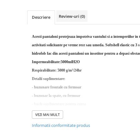
Rucsaci impermeabili
Borsete si Portofele
Review-uri
(0)
Descriere
Accesorii
CORTURI
Acesti pantaloni protejeaza impotriva vantului si a intemperiilor in 
Corturi 2 persoane
activitati solicitante pe vreme rece sau umeda. Softshell elastic cu 
Corturi 3 persoane
hidrofob fac din acesti pantaloni un insotitor pentru a depasi obsta
Corturi 4 persoane
Impermeabilitate:5000mlH2O
Respirabilitate: 5000 g/m²/24hr
Corturi de familie
Detalii suplimentare:
SALTELE
- buzunare frontale cu fermoar
LANTERNE
- buzunar la spate, cu fermoar
IMBRACAMINTE
- bucle suplimentare pentru curea
Femei
- genunchi performanti
VEZI MAI MULT
Pantaloni
- partea de jos ajustabila.
Caciuli
Informatii conformitate produs
Material: 100% poliester.
Jachete