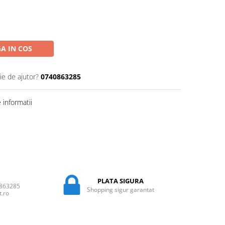
A IN COS
ie de ajutor?
0740863285
informatii
PLATA SIGURA
0863285
Shopping sigur garantat
t.ro