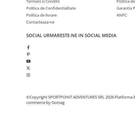
Termeni si Conditii
Politica d
Pantaloni copii
Politica de Confidentialitate
Garantia 
Politica de livrare
ANPC
Sosete
Contacteaza-ne
Imbracaminte de corp
INCALTAMINTE
SOCIAL
URMARESTE-NE IN SOCIAL MEDIA
Ghete
Produse de Intretinere
Pantofi
PARAZAPEZI
MANUSI
COPII
OFERTE SPECIALE
©Copyright SPORTPOINT ADVENTURES SRL 2026
Platforma E
SPRAY ANTI URS
commerce by Gomag
CAMPING
Arzatoare si Butelii
Vase si Tacamuri