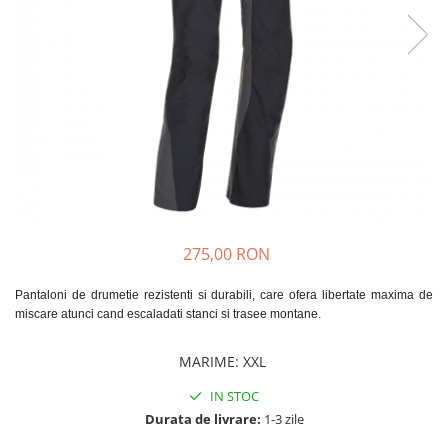
Rucsaci
Slackline
Accesorii
Copii
Espadrile
Casti
Lopeti de zapada / avalansa
VIA FERRATA
275,00 RON
RACHETE DE ZAPADA
BETE TREKKING
Pantaloni de drumetie rezistenti si durabili, care ofera libertate maxima de
miscare atunci cand escaladati stanci si trasee montane.
SACI DE DORMIT
RUCSACI
MARIME
:
XXL
Rucsaci pana la 30 litri
IN STOC
Rucsaci intre 31 - 50 litri
Durata de livrare:
1-3 zile
Rucsaci intre 51 - 70 litri