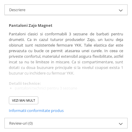
Sosete
Bandane
Descriere
Imbracaminte de corp
Bandane
Pantaloni Zajo Magnet
Manusi
Pantaloni clasici si conformabili 3 sezoane de barbati pentru
drumetii. Ca in cazul tuturor produselor Zajo, un lucru deja
Accesorii
obisnuit sunt rezistentele fermoare YKK. Talie elastica dar este
Produse de Intretinere
prevazuta cu bucle ce permit atasarea unei curele. In ceea ce
priveste confortul, materialul extensibil asigura flexibilitate, astfel
Barbati
incat sa nu te limiteze in miscare. Ca si compartimentare, sunt
dotati cu doua buzunare principale si la nivelul coapsei exista 1
Pantaloni
buzunar cu inchidere cu fermoar YKK.
Caciuli
Detalii technice:
Jachete
pantaloni technici pentru 3 sezoane
Sosete
talie elastica cu bucle pentru curea
Bandane
inchidere cu capsa metalica, genunchi articulati
VEZI MAI MULT
recomandat pentru drumetii, trekking si alte activitati
Imbracaminte de corp
Informatii conformitate produs
outdoor
Copii
material DryPro rezistent la uzura mecanica in regim de
exploatare normala
Review-uri
(0)
Jachete copii
2 buzunare laterale deschise si 1 buzunar pe coapsa cu
Caciuli