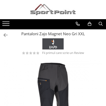
Toate Produsele
ALPINISM
Coltari
Pantaloni Zajo Magnet Neo Gri XXL
Pioleti
Bucle
Fii primul care scrie un Review
Hamuri
Scripeti
Asigurari
Carabiniere
Nuci si Frienduri
Corzi si Cordeline
Suruburi de gheata
Magneziu