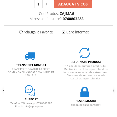
ADAUGA IN COS
Rucsaci impermeabili
Borsete si Portofele
Cod Produs:
ZAJMAG
Ai nevoie de ajutor?
0740863285
Accesorii
CORTURI
Adauga la Favorite
Cere informatii
Corturi 2 persoane
Corturi 3 persoane
Corturi 4 persoane
Corturi de familie
RETURNARE PRODUSE
TRANSPORT GRATUIT
14 zile de la primirea produsului
SALTELE
TRANSPORT GRATUIT LA ORICE
Mentiuni: costul transportului dus -
COMANDA CU VALOARE MAI MARE DE
intors este suportat de catre client.
LANTERNE
190 LEI !!!
Din suma de returnat se scade
costul transportului dus.
IMBRACAMINTE
Femei
Pantaloni
SUPPORT
PLATA SIGURA
Caciuli
Telefon / WhatsApp: 0740863285
Shopping sigur garantat
Email: info@sportpoint.ro
Jachete