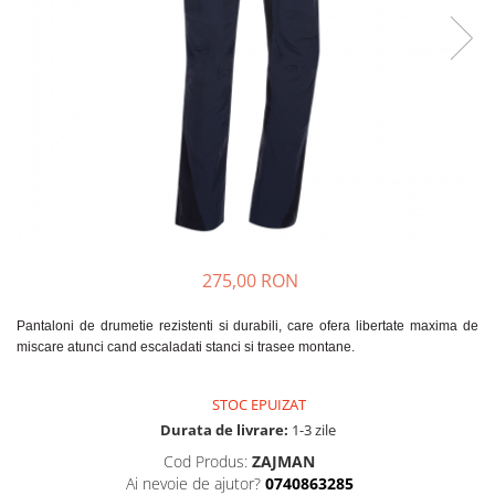
Caciuli
Slackline
Jachete
Accesorii
Sosete
Copii
Bandane
Espadrile
Imbracaminte de corp
Casti
Copii
Lopeti de zapada / avalansa
Jachete copii
Caciuli
Pantaloni copii
275,00 RON
Sosete
Imbracaminte de corp
Pantaloni de drumetie rezistenti si durabili, care ofera libertate maxima de
miscare atunci cand escaladati stanci si trasee montane.
STOC EPUIZAT
Durata de livrare:
1-3 zile
Cod Produs:
ZAJMAN
Ai nevoie de ajutor?
0740863285