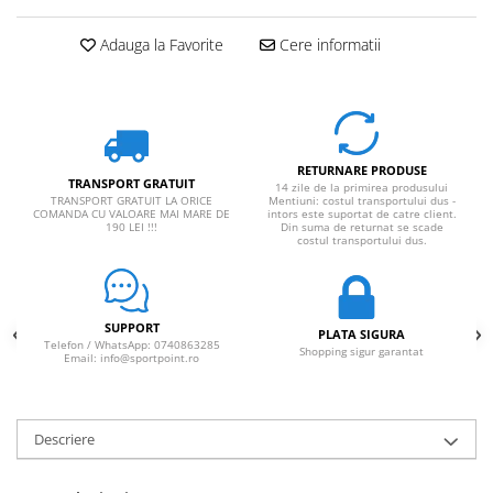
Adauga la Favorite
Cere informatii
RETURNARE PRODUSE
TRANSPORT GRATUIT
14 zile de la primirea produsului
TRANSPORT GRATUIT LA ORICE
Mentiuni: costul transportului dus -
COMANDA CU VALOARE MAI MARE DE
intors este suportat de catre client.
190 LEI !!!
Din suma de returnat se scade
costul transportului dus.
SUPPORT
PLATA SIGURA
Telefon / WhatsApp: 0740863285
Shopping sigur garantat
Email: info@sportpoint.ro
Descriere