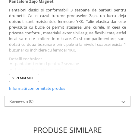
Pantaloni Zajo Magnet
Pantaloni clasici si conformabili 3 sezoane de barbati pentru
drumetii. Ca in cazul tuturor produselor Zajo, un lucru deja
obisnuit sunt rezistentele fermoare YKK. Talie elastica dar este
prevazuta cu bucle ce permit atasarea unei curele. In ceea ce
priveste confortul, materialul extensibil asigura flexibilitate, astfel
incat sa nu te limiteze in miscare. Ca si compartimentare, sunt
dotati cu doua buzunare principale si la nivelul coapsei exista 1
buzunar cu inchidere cu fermoar YKK.
Detalii technice:
pantaloni technici pentru 3 sezoane
talie elastica cu bucle pentru curea
inchidere cu capsa metalica, genunchi articulati
VEZI MAI MULT
recomandat pentru drumetii, trekking si alte activitati
outdoor
Informatii conformitate produs
material DryPro rezistent la uzura mecanica in regim de
exploatare normala
Review-uri
(0)
2 buzunare laterale deschise si 1 buzunar pe coapsa cu
fermoar YKK
materiale: DryPro, Stretch, fermoare YKK®
structura: 94% Nylon + 6% Elasthane
greutate: 360 gr
PRODUSE SIMILARE