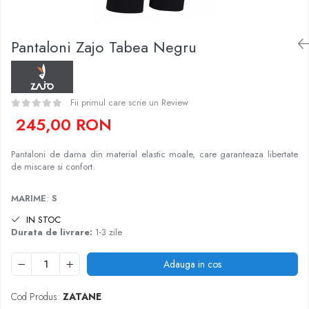
Caciuli
Slackline
Jachete
Accesorii
Pantaloni Zajo Tabea Negru
Sosete
Copii
Bandane
Espadrile
Imbracaminte de corp
Casti
Copii
Fii primul care scrie un Review
245,00 RON
Lopeti de zapada / avalansa
Jachete copii
Caciuli
Pantaloni de dama din material elastic moale, care garanteaza libertate
Pantaloni copii
de miscare si confort.
Sosete
Imbracaminte de corp
MARIME
:
S
IN STOC
Durata de livrare:
1-3 zile
Adauga in cos
Cod Produs:
ZATANE