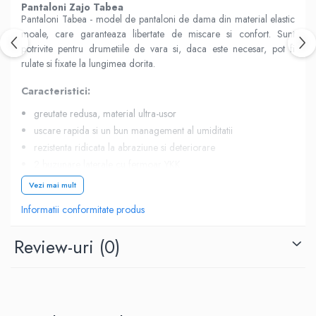
Pantaloni Zajo Tabea
Pantaloni Tabea - model de pantaloni de dama din material elastic
moale, care garanteaza libertate de miscare si confort. Sunt
potrivite pentru drumetiile de vara si, daca este necesar, pot fi
rulate si fixate la lungimea dorita.
Caracteristici:
greutate redusa, material ultra-usor
uscare rapida si un bun management al umiditatii
rezistenta ridicata la abraziune si deteriorare
2 buzunare laterale cu fermoar YKK
1 buzunar pe coapsa cu fermoar YKK
Vezi mai mult
material: DryPro, Stretch, Duraflex®
Informatii conformitate produs
greutate: 252 gr.
Review-uri
(0)