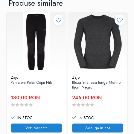
Produse similare
Zajo
Zajo
Pantaloni Polar Copii Nils
Bluza 'manaca lunga Merino
Bjorn Negru
130,00 RON
245,00 RON
IN STOC
IN STOC
Vezi Variante
Adauga in cos