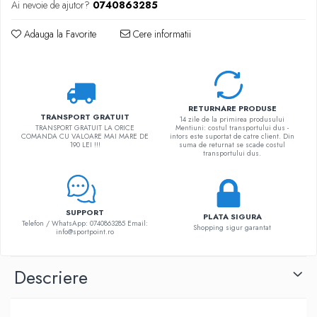
Ai nevoie de ajutor?
0740863285
Adauga la Favorite
Cere informatii
RETURNARE PRODUSE
TRANSPORT GRATUIT
14 zile de la primirea produsului
TRANSPORT GRATUIT LA ORICE
Mentiuni: costul transportului dus -
COMANDA CU VALOARE MAI MARE DE
intors este suportat de catre client. Din
190 LEI !!!
suma de returnat se scade costul
transportului dus.
SUPPORT
PLATA SIGURA
Telefon / WhatsApp: 0740863285 Email:
Shopping sigur garantat
info@sportpoint.ro
Descriere