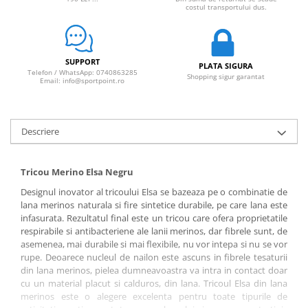
costul transportului dus.
SUPPORT
PLATA SIGURA
Telefon / WhatsApp: 0740863285
Shopping sigur garantat
Email: info@sportpoint.ro
Descriere
Tricou Merino Elsa Negru
Designul inovator al tricoului Elsa se bazeaza pe o combinatie de
lana merinos naturala si fire sintetice durabile, pe care lana este
infasurata. Rezultatul final este un tricou care ofera proprietatile
respirabile si antibacteriene ale lanii merinos, dar fibrele sunt, de
asemenea, mai durabile si mai flexibile, nu vor intepa si nu se vor
rupe. Deoarece nucleul de nailon este ascuns in fibrele tesaturii
din lana merinos, pielea dumneavoastra va intra in contact doar
cu un material placut si calduros, din lana. Tricoul Elsa din lana
merinos este o alegere excelenta pentru toate tipurile de