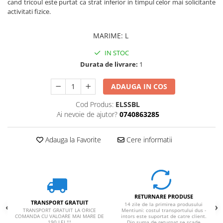
cand tricoul este purtat ca strat inferior in timpul celor mai solicitante
activitati fizice.
MARIME
:
L
IN STOC
Durata de livrare:
1
ADAUGA IN COS
Cod Produs:
ELSSBL
Ai nevoie de ajutor?
0740863285
Adauga la Favorite
Cere informatii
RETURNARE PRODUSE
TRANSPORT GRATUIT
14 zile de la primirea produsului
TRANSPORT GRATUIT LA ORICE
Mentiuni: costul transportului dus -
COMANDA CU VALOARE MAI MARE DE
intors este suportat de catre client.
190 LEI !!!
Din suma de returnat se scade