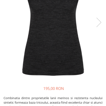
Caciuli
Slackline
Jachete
Accesorii
Sosete
Copii
Bandane
Espadrile
Imbracaminte de corp
Casti
Copii
Lopeti de zapada / avalansa
Jachete copii
Caciuli
Pantaloni copii
Sosete
Imbracaminte de corp
195,00 RON
Combinatia dintre proprietatile lanii merinos si rezistenta nucleului
sintetic formeaza baza tricoului, aceasta fiind excelenta chiar si atunci