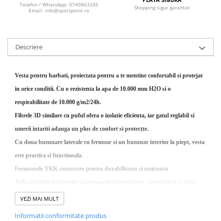
Sosete
Telefon / WhatsApp: 0740863285
Shopping sigur garantat
Email: info@sportpoint.ro
Bandane
Imbracaminte de corp
Bandane
Descriere
Manusi
Accesorii
Vesta pentru barbati, proiectata pentru a te mentine confortabil si protejat
Produse de Intretinere
in orice conditii. Cu o rezistenta la apa de 10.000 mm H2O si o
Barbati
respirabilitate de 10.000 g/m2/24h.
Pantaloni
Fibrele 3D similare cu puful ofera o izolatie eficienta, iar gatul reglabil si
Caciuli
umerii intariti adauga un plus de confort si protecțte.
Jachete
Cu doua buzunare laterale cu fermoar si un buzunar interior la piept, vesta
Sosete
este practica si functionala.
Bandane
Fermoarele YKK cunoscute pentru durabilitatea si rezistenta
Imbracaminte de corp
Talia reglabila iti permite sa personalizezi potrivirea, completand astfel o
Copii
piesa vestimentara versatila si eficienta pentru zilele reci si aventurile in aer
VEZI MAI MULT
Jachete copii
liber.
Informatii conformitate produs
Caciuli