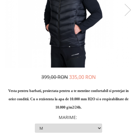
Rucsaci
Slackline
Accesorii
Copii
Espadrile
Casti
Lopeti de zapada / avalansa
VIA FERRATA
399,00 RON
335,00 RON
RACHETE DE ZAPADA
BETE TREKKING
Vesta pentru barbati, proiectata pentru a te mentine confortabil si protejat in
SACI DE DORMIT
orice conditii. Cu o rezistenta la apa de 10.000 mm H2O si o respirabilitate de
RUCSACI
10.000 g/m2/24h.
Rucsaci pana la 30 litri
MARIME
:
Rucsaci intre 31 - 50 litri
Rucsaci intre 51 - 70 litri