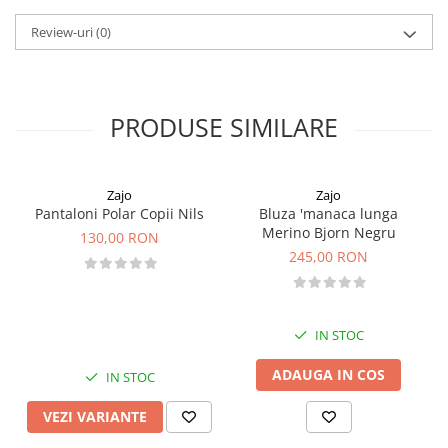
Material: 100% poliester.
Pantaloni copii
Review-uri
(0)
Sosete
Imbracaminte de corp
INCALTAMINTE
PRODUSE SIMILARE
Ghete
Produse de Intretinere
Pantofi
Zajo
Zajo
Pantaloni Polar Copii Nils
Bluza 'manaca lunga
PARAZAPEZI
Merino Bjorn Negru
130,00 RON
MANUSI
245,00 RON
COPII
OFERTE SPECIALE
OCHELARI SPORT
IN STOC
SPRAY ANTI URS
ADAUGA IN COS
CAMPING
IN STOC
Arzatoare si Butelii
VEZI VARIANTE
Briceaguri si Cutite