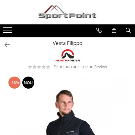
Toate Produsele
ALPINISM
Coltari
Vesta Filippo
Pioleti
Bucle
Fii primul care scrie un Review
Hamuri
Scripeti
-16%
NOU
Asigurari
Carabiniere
Nuci si Frienduri
Corzi si Cordeline
Suruburi de gheata
Magneziu