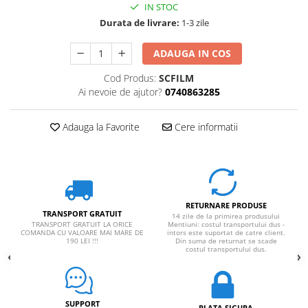
IN STOC
Rucsaci impermeabili
Durata de livrare:
1-3 zile
Borsete si Portofele
ADAUGA IN COS
Accesorii
CORTURI
Cod Produs:
SCFILM
Ai nevoie de ajutor?
0740863285
Corturi 2 persoane
Corturi 3 persoane
Adauga la Favorite
Cere informatii
Corturi 4 persoane
Corturi de familie
SALTELE
LANTERNE
RETURNARE PRODUSE
TRANSPORT GRATUIT
IMBRACAMINTE
14 zile de la primirea produsului
TRANSPORT GRATUIT LA ORICE
Mentiuni: costul transportului dus -
Femei
COMANDA CU VALOARE MAI MARE DE
intors este suportat de catre client.
190 LEI !!!
Din suma de returnat se scade
costul transportului dus.
Pantaloni
Caciuli
Jachete
SUPPORT
PLATA SIGURA