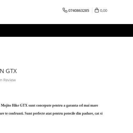
0740863285
0,00
MN GTX
 un Review
a Mojito Hike GTX sunt concepute pentru a garanta cel mai mare
are te confrunti. Sunt perfecte atat pentru potecile din padure, cat si