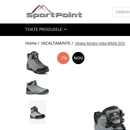
Toate Produsele
TOATE PRODUSELE
ALPINISM
Coltari
Home /
INCALTAMINTE /
Ghete Mojito Hike WMN GTX
Pioleti
Bucle
-7%
NOU
Hamuri
Scripeti
Asigurari
Carabiniere
Nuci si Frienduri
Corzi si Cordeline
Suruburi de gheata
Magneziu