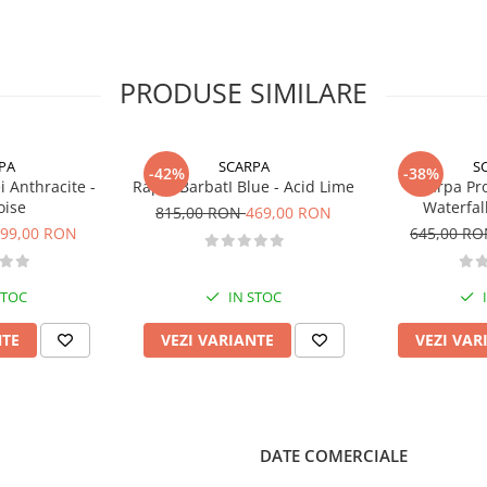
ompresiei progresive a siretului.
PRODUSE SIMILARE
PA
SCARPA
S
-42%
-38%
 Anthracite -
Rapid BarbatI Blue - Acid Lime
Scarpa Pr
oise
Waterfal
815,00 RON
469,00 RON
99,00 RON
645,00 R
STOC
IN STOC
NTE
VEZI VARIANTE
VEZI VAR
DATE COMERCIALE