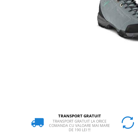
Rucsaci
Slackline
Accesorii
Copii
Espadrile
Casti
Lopeti de zapada / avalansa
VIA FERRATA
RACHETE DE ZAPADA
BETE TREKKING
SACI DE DORMIT
RUCSACI
Rucsaci pana la 30 litri
TRANSPORT GRATUIT
TRANSPORT GRATUIT LA ORICE
Rucsaci intre 31 - 50 litri
COMANDA CU VALOARE MAI MARE
DE 190 LEI !!!
Rucsaci intre 51 - 70 litri