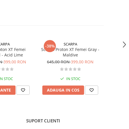
CARPA
SCARPA
-38%
-9%
oton XT Femei
Scarpa Proton XT Femei Gray -
Ghe
l - Acid Lime
Maldive
1.249,0
ON
399,00 RON
645,00 RON
399,00 RON
IN STOC
IN STOC
IANTE
ADAUGA IN COS
VEZI 
SUPORT CLIENTI