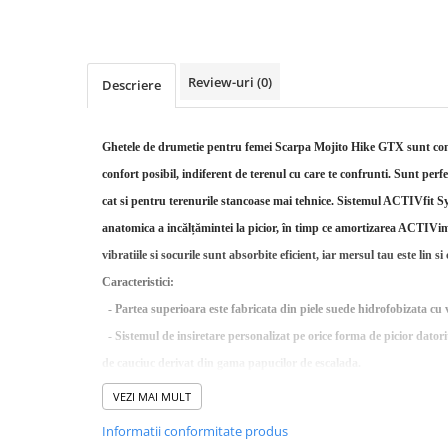
Rucsaci impermeabili
Borsete si Portofele
Accesorii
Review-uri
(0)
Descriere
CORTURI
Corturi 2 persoane
Ghetele de drumetie pentru femei Scarpa Mojito Hike GTX sunt con
Corturi 3 persoane
confort posibil, indiferent de terenul cu care te confrunti. Sunt perf
Corturi 4 persoane
cat si pentru terenurile stancoase mai tehnice. Sistemul ACTIVfit S
anatomica a incălțămintei la picior, în timp ce amortizarea ACTIVi
Corturi de familie
vibratiile si socurile sunt absorbite eficient, iar mersul tau este lin si
SALTELE
Caracteristici:
LANTERNE
- Partea superioara este fabricata din piele suede hidrofobizata cu v
IMBRACAMINTE
- Sistemul de insiretare personalizat pe orice forma de picior datori
Femei
de cauciuc derivat din gama papucilor de escalada.
Pantaloni
- Interiorul este captusit cu membrana impermeabila GORE-TE
Caciuli
VEZI MAI MULT
de impermeabilitate si respirabilitate a piciorului.
Jachete
Informatii conformitate produs
- Talpa Salix cu talpa intermediara din EVA si talpa exterioara