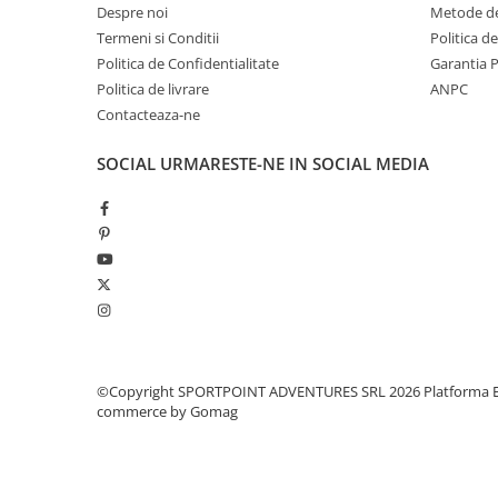
Despre noi
Metode de
Pantaloni copii
Termeni si Conditii
Politica d
Sosete
Politica de Confidentialitate
Garantia 
Imbracaminte de corp
Politica de livrare
ANPC
INCALTAMINTE
Contacteaza-ne
Ghete
SOCIAL
URMARESTE-NE IN SOCIAL MEDIA
Produse de Intretinere
Pantofi
PARAZAPEZI
MANUSI
COPII
OFERTE SPECIALE
OCHELARI SPORT
SPRAY ANTI URS
©Copyright SPORTPOINT ADVENTURES SRL 2026
Platforma E
commerce by Gomag
CAMPING
Arzatoare si Butelii
Briceaguri si Cutite