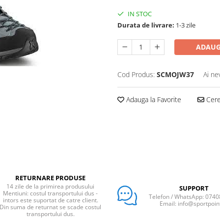
IN STOC
Durata de livrare:
1-3 zile
ADAUG
Cod Produs:
SCMOJW37
Ai ne
Adauga la Favorite
Cere 
RETURNARE PRODUSE
14 zile de la primirea produsului
SUPPORT
Mentiuni: costul transportului dus -
Telefon / WhatsApp: 074
intors este suportat de catre client.
Email: info@sportpoin
Din suma de returnat se scade costul
transportului dus.