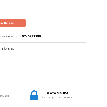
A IN COS
voie de ajutor?
0740863285
informatii
PLATA SIGURA
0863285
Shopping sigur garantat
t.ro