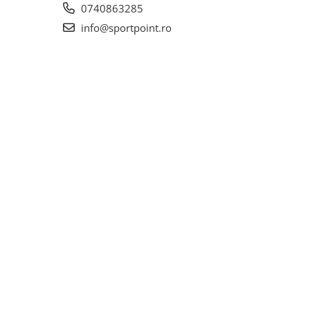
0740863285
info@sportpoint.ro