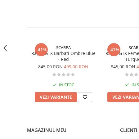
Sosete
comfort pe orice teren.
Bandane
- Zona de insiretare foarte lunga ofera un confort maxim datorita c
Imbracaminte de corp
Bandane
Manusi
Accesorii
SCARPA
SCAR
-41%
-41%
Rapid GTX Barbati Ombre Blue
Rapid GTX Femei
Produse de Intretinere
- Red
Turqu
Barbati
845,00 RON
499,00 RON
845,00 RON
4
Pantaloni
Caciuli
IN STOC
IN 
Jachete
Sosete
VEZI VARIANTE
VEZI VARIA
Bandane
Imbracaminte de corp
Copii
MAGAZINUL MEU
CLIENTI
Jachete copii
Caciuli