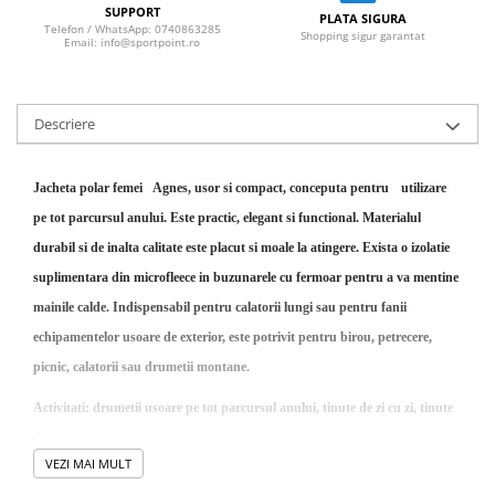
SUPPORT
PLATA SIGURA
Telefon / WhatsApp: 0740863285
Shopping sigur garantat
Email: info@sportpoint.ro
Descriere
Jacheta polar femei
Agnes, usor si compact, conceputa pentru
utilizare
pe tot parcursul anului. Este practic, elegant si functional. Materialul
durabil si de inalta calitate este placut si moale la atingere. Exista o izolatie
suplimentara din microfleece in buzunarele cu fermoar pentru a va mentine
mainile calde. Indispensabil pentru calatorii lungi sau pentru fanii
echipamentelor usoare de exterior, este potrivit pentru birou, petrecere,
picnic, calatorii sau drumetii montane.
Activitati: drumetii usoare pe tot parcursul anului, tinute de zi cu zi, tinute
de oras.
VEZI MAI MULT
Caracteristici: