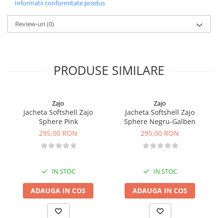
- usor si compact
Informatii conformitate produs
- utilizare pe tot parcursul anului
Review-uri
(0)
- buzunare din microfleece
- textura tricotata
- design practice
PRODUSE SIMILARE
- t
ratat
santicamasare
- croiala anatomica pentru a asigura libertate in miscare
- izolare termica excelenta
Zajo
Zajo
- protective barbie
Jacheta Softshell Zajo
Jacheta Softshell Zajo
- reglaj la tiv cu snur elastic
Sphere Pink
Sphere Negru-Galben
295,00 RON
295,00 RON
Material: 100%, poliester.
IN STOC
IN STOC
ADAUGA IN COS
ADAUGA IN COS