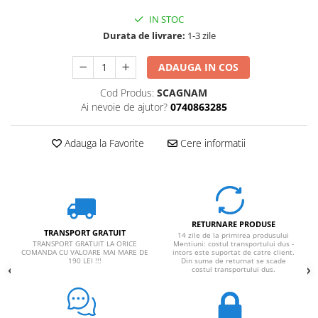
IN STOC
Durata de livrare:
1-3 zile
ADAUGA IN COS
Cod Produs:
SCAGNAM
Ai nevoie de ajutor?
0740863285
Adauga la Favorite
Cere informatii
RETURNARE PRODUSE
TRANSPORT GRATUIT
14 zile de la primirea produsului
TRANSPORT GRATUIT LA ORICE
Mentiuni: costul transportului dus -
COMANDA CU VALOARE MAI MARE DE
intors este suportat de catre client.
190 LEI !!!
Din suma de returnat se scade
costul transportului dus.