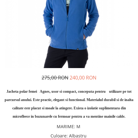
Caciuli
Slackline
Jachete
Accesorii
Sosete
Copii
Bandane
Espadrile
Imbracaminte de corp
Casti
Copii
Lopeti de zapada / avalansa
Jachete copii
Caciuli
Pantaloni copii
275,00 RON
240,00 RON
Sosete
Imbracaminte de corp
Jacheta polar femei
Agnes, usor si compact, conceputa pentru
utilizare pe tot
parcursul anului. Este practic, elegant si functional. Materialul durabil si de inalta
calitate este placut si moale la atingere. Exista o izolatie suplimentara din
microfleece in buzunarele cu fermoar pentru a va mentine mainile calde.
MARIME
:
M
Culoare
:
Albastru