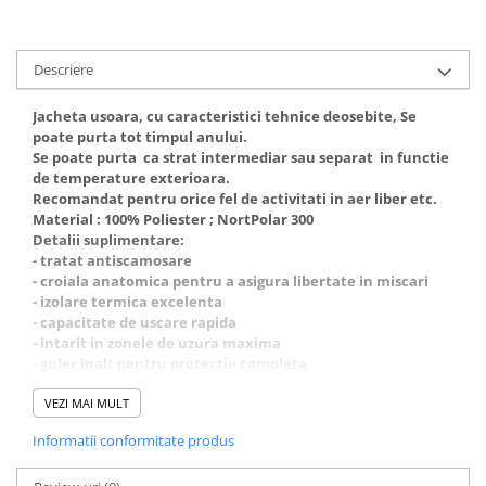
Sosete
Bandane
Imbracaminte de corp
Descriere
Bandane
Jacheta usoara, cu caracteristici tehnice deosebite, Se
Manusi
poate purta tot timpul anului.
Accesorii
Se poate purta ca strat intermediar sau separat in functie
de temperature exterioara.
Produse de Intretinere
Recomandat pentru orice fel de activitati in aer liber etc.
Barbati
Material : 100% Poliester ; NortPolar 300
Detalii suplimentare:
Pantaloni
- tratat antiscamosare
Caciuli
- croiala anatomica pentru a asigura libertate in miscari
- izolare termica excelenta
Jachete
- capacitate de uscare rapida
Sosete
- intarit in zonele de uzura maxima
- guler inalt pentru protectie completa
Bandane
- potectie barbie
Imbracaminte de corp
- buzunare laterale cu fermoar
VEZI MAI MULT
Copii
- buzunar la piept
Informatii conformitate produs
- fermoar YKK
Jachete copii
- reglaj la tiv cu snur elastic.
Caciuli