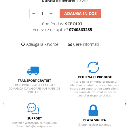
Durata de livrare:
1-3 zile
Rucsaci impermeabili
ADAUGA IN COS
Borsete si Portofele
Accesorii
Cod Produs:
SCPOLXL
Ai nevoie de ajutor?
0740863285
CORTURI
Corturi 2 persoane
Adauga la Favorite
Cere informatii
Corturi 3 persoane
Corturi 4 persoane
Corturi de familie
SALTELE
RETURNARE PRODUSE
TRANSPORT GRATUIT
14 zile de la primirea produsului
LANTERNE
TRANSPORT GRATUIT LA ORICE
Mentiuni: costul transportului dus -
COMANDA CU VALOARE MAI MARE DE
intors este suportat de catre client.
IMBRACAMINTE
190 LEI !!!
Din suma de returnat se scade
costul transportului dus.
Femei
Pantaloni
Caciuli
SUPPORT
PLATA SIGURA
Jachete
Telefon / WhatsApp: 0740863285
Shopping sigur garantat
Email: info@sportpoint.ro