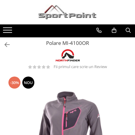
Toate Produsele
ALPINISM
Coltari
Polare MI-4100OR
Pioleti
Bucle
Fii primul care scrie un Review
Hamuri
Scripeti
-30%
NOU
Asigurari
Carabiniere
Nuci si Frienduri
Corzi si Cordeline
Suruburi de gheata
Magneziu