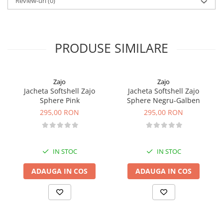
Review-uri
(0)
Pantaloni copii
Sosete
Imbracaminte de corp
PRODUSE SIMILARE
INCALTAMINTE
Ghete
Produse de Intretinere
Zajo
Zajo
Jacheta Softshell Zajo
Jacheta Softshell Zajo
Pantofi
Sphere Pink
Sphere Negru-Galben
PARAZAPEZI
295,00 RON
295,00 RON
MANUSI
COPII
OFERTE SPECIALE
IN STOC
IN STOC
OCHELARI SPORT
ADAUGA IN COS
ADAUGA IN COS
SPRAY ANTI URS
CAMPING
Arzatoare si Butelii
Briceaguri si Cutite