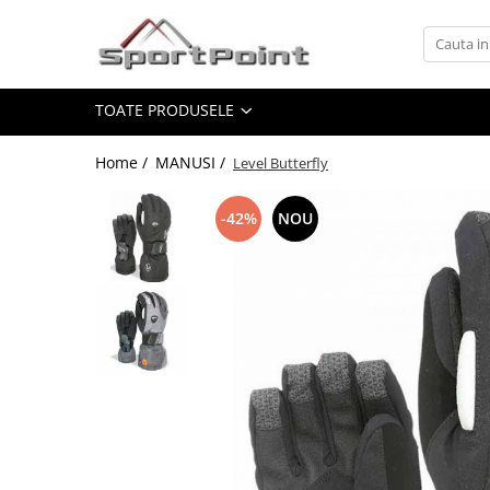
Toate Produsele
TOATE PRODUSELE
ALPINISM
Coltari
Home /
MANUSI /
Level Butterfly
Pioleti
Bucle
-42%
NOU
Hamuri
Scripeti
Asigurari
Carabiniere
Nuci si Frienduri
Corzi si Cordeline
Suruburi de gheata
Magneziu