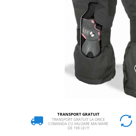
Rucsaci
Slackline
Accesorii
Copii
Espadrile
Casti
Lopeti de zapada / avalansa
VIA FERRATA
RACHETE DE ZAPADA
BETE TREKKING
SACI DE DORMIT
RUCSACI
Rucsaci pana la 30 litri
TRANSPORT GRATUIT
TRANSPORT GRATUIT LA ORICE
Rucsaci intre 31 - 50 litri
COMANDA CU VALOARE MAI MARE
DE 190 LEI !!!
Rucsaci intre 51 - 70 litri