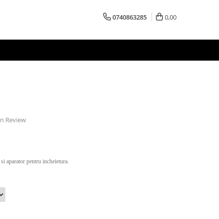
0740863285
0,00
 un Review
i aparator pentru incheietura.