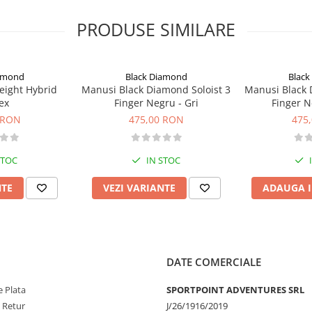
PRODUSE SIMILARE
iamond
Black Diamond
Black
ight Hybrid
Manusi Black Diamond Soloist 3
Manusi Black 
ex
Finger Negru - Gri
Fi
 RON
475,00 RON
475
STOC
IN STOC
NTE
VEZI VARIANTE
ADAUGA I
DATE COMERCIALE
 Plata
SPORTPOINT ADVENTURES SRL
e Retur
J/26/1916/2019