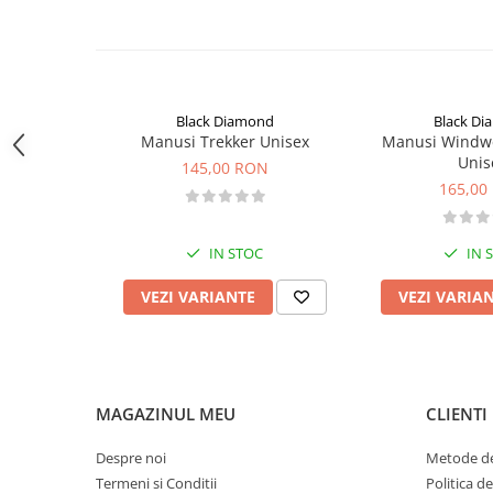
Sosete
Bandane
Imbracaminte de corp
Bandane
Manusi
Black Diamond
Black D
Manusi Trekker Unisex
Manusi Windwe
Accesorii
Unis
145,00 RON
165,00
Produse de Intretinere
Barbati
IN STOC
IN 
Pantaloni
Caciuli
VEZI VARIANTE
VEZI VARIA
Jachete
Sosete
Bandane
Imbracaminte de corp
MAGAZINUL MEU
CLIENTI
Copii
Despre noi
Metode de
Jachete copii
Termeni si Conditii
Politica d
Caciuli