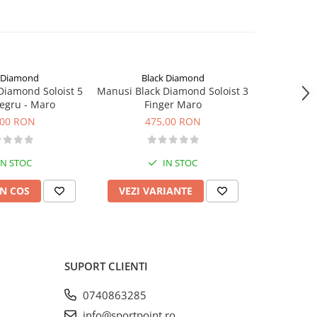
 Diamond
Black Diamond
Diamond Soloist 5
Manusi Black Diamond Soloist 3
Manusi
nger Negru - Maro
Finger Maro
Freeri
,00 RON
475,00 RON
3
IN STOC
IN STOC
N COS
VEZI VARIANTE
VEZI 
SUPORT CLIENTI
0740863285
info@sportpoint.ro