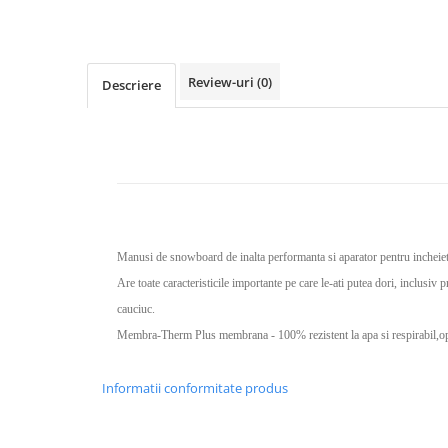
Rucsaci impermeabili
Borsete si Portofele
Accesorii
Review-uri
(0)
Descriere
CORTURI
Corturi 2 persoane
Corturi 3 persoane
Corturi 4 persoane
Corturi de familie
Manusi de snowboard de inalta performanta si aparator pentru incheie
SALTELE
Are toate caracteristicile importante pe care le-ati putea dori, inclusiv 
LANTERNE
cauciuc.
IMBRACAMINTE
Membra-Therm Plus membrana - 100% rezistent la apa si respirabil,opt
Femei
Pantaloni
Informatii conformitate produs
Caciuli
Jachete