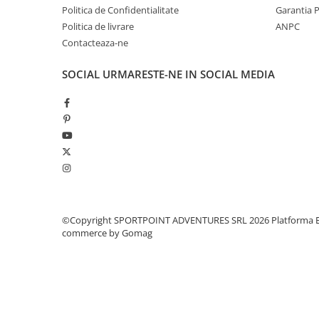
Politica de Confidentialitate
Garantia 
Pantaloni copii
Politica de livrare
ANPC
Sosete
Contacteaza-ne
Imbracaminte de corp
INCALTAMINTE
SOCIAL
URMARESTE-NE IN SOCIAL MEDIA
Ghete
Produse de Intretinere
Pantofi
PARAZAPEZI
MANUSI
COPII
OFERTE SPECIALE
©Copyright SPORTPOINT ADVENTURES SRL 2026
Platforma E
SPRAY ANTI URS
commerce by Gomag
CAMPING
Arzatoare si Butelii
Vase si Tacamuri