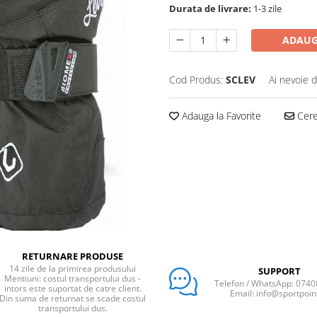
Durata de livrare:
1-3 zile
ADAUG
Cod Produs:
SCLEV
Ai nevoie d
Adauga la Favorite
Cere 
RETURNARE PRODUSE
14 zile de la primirea produsului
SUPPORT
Mentiuni: costul transportului dus -
Telefon / WhatsApp: 074
intors este suportat de catre client.
Email: info@sportpoin
Din suma de returnat se scade costul
transportului dus.