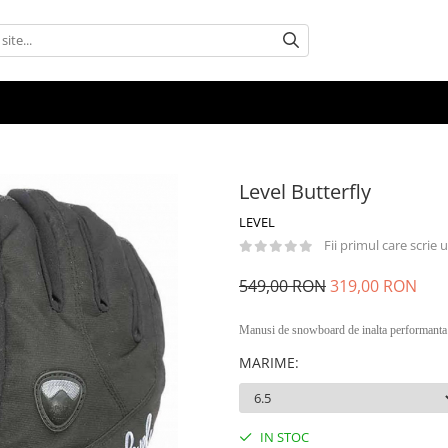
Level Butterfly
LEVEL
Fii primul care scrie
549,00 RON
319,00 RON
Manusi de snowboard de inalta performanta s
MARIME
:
IN STOC