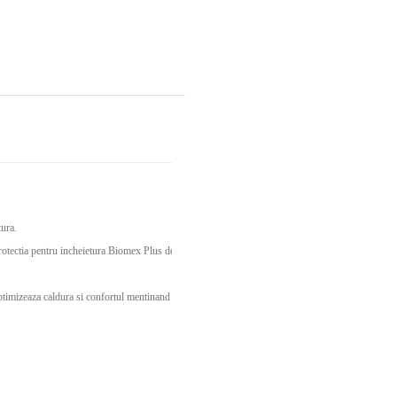
tura.
protectia pentru incheietura Biomex Plus detasabila,ceea ce le face si mai versatile,o captuseala in
imizeaza caldura si confortul mentinand mainile uscate.