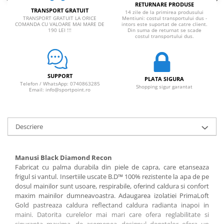
RETURNARE PRODUSE
TRANSPORT GRATUIT
14 zile de la primirea produsului
TRANSPORT GRATUIT LA ORICE
Mentiuni: costul transportului dus -
COMANDA CU VALOARE MAI MARE DE
intors este suportat de catre client.
190 LEI !!!
Din suma de returnat se scade
costul transportului dus.
SUPPORT
PLATA SIGURA
Telefon / WhatsApp: 0740863285
Shopping sigur garantat
Email: info@sportpoint.ro
Descriere
Manusi Black Diamond Recon
Fabricat cu palma durabila din piele de capra, care etanseaza
frigul si vantul. Insertiile uscate B.D™ 100% rezistente la apa de pe
dosul mainilor sunt usoare, respirabile, oferind caldura si confort
maxim mainilor dumneavoastra. Adaugarea izolatiei PrimaLoft
Gold pastreaza caldura reflectand caldura radianta inapoi in
maini. Datorita curelelor mai mari care ofera reglabilitate si