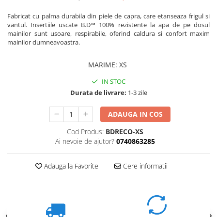
Fabricat cu palma durabila din piele de capra, care etanseaza frigul si
vantul. Insertiile uscate B.D™ 100% rezistente la apa de pe dosul
mainilor sunt usoare, respirabile, oferind caldura si confort maxim
mainilor dumneavoastra.
MARIME
:
XS
IN STOC
Durata de livrare:
1-3 zile
ADAUGA IN COS
Cod Produs:
BDRECO-XS
Ai nevoie de ajutor?
0740863285
Adauga la Favorite
Cere informatii