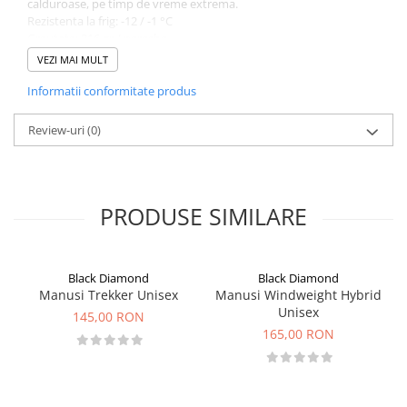
calduroase, pe timp de vreme extrema.
Rezistenta la frig: -12 / -1 °C
Greutate: 216 gr./ pereche
VEZI MAI MULT
Informatii conformitate produs
Review-uri
(0)
PRODUSE SIMILARE
Black Diamond
Black Diamond
Manusi Trekker Unisex
Manusi Windweight Hybrid
Unisex
145,00 RON
165,00 RON