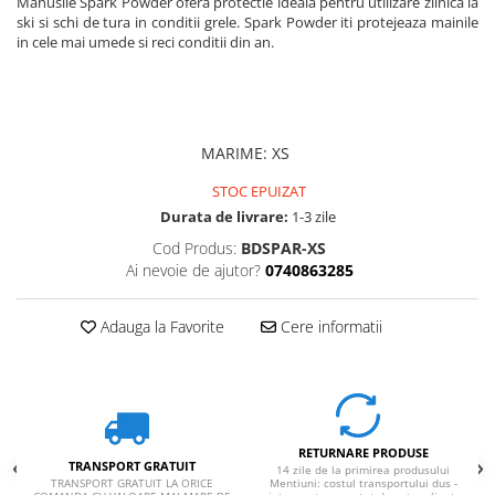
Manusile Spark Powder ofera protectie ideala pentru utilizare zilnica la
ski si schi de tura in conditii grele. Spark Powder iti protejeaza mainile
in cele mai umede si reci conditii din an.
MARIME
:
XS
STOC EPUIZAT
Durata de livrare:
1-3 zile
Cod Produs:
BDSPAR-XS
Ai nevoie de ajutor?
0740863285
Adauga la Favorite
Cere informatii
RETURNARE PRODUSE
TRANSPORT GRATUIT
14 zile de la primirea produsului
TRANSPORT GRATUIT LA ORICE
Mentiuni: costul transportului dus -