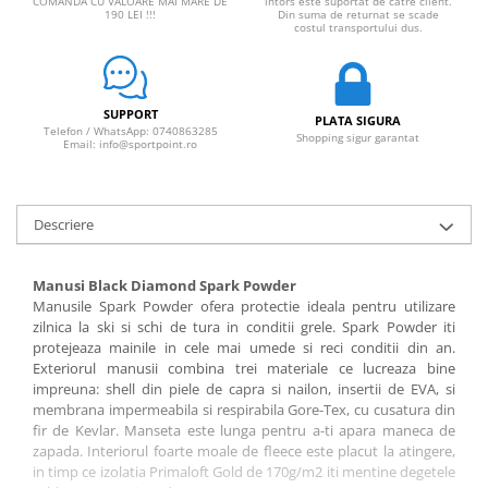
COMANDA CU VALOARE MAI MARE DE
intors este suportat de catre client.
190 LEI !!!
Din suma de returnat se scade
costul transportului dus.
SUPPORT
PLATA SIGURA
Telefon / WhatsApp: 0740863285
Shopping sigur garantat
Email: info@sportpoint.ro
Descriere
Manusi Black Diamond Spark Powder
Manusile Spark Powder ofera protectie ideala pentru utilizare
zilnica la ski si schi de tura in conditii grele. Spark Powder iti
protejeaza mainile in cele mai umede si reci conditii din an.
Exteriorul manusii combina trei materiale ce lucreaza bine
impreuna: shell din piele de capra si nailon, insertii de EVA, si
membrana impermeabila si respirabila Gore-Tex, cu cusatura din
fir de Kevlar. Manseta este lunga pentru a-ti apara maneca de
zapada. Interiorul foarte moale de fleece este placut la atingere,
in timp ce izolatia Primaloft Gold de 170g/m2 iti mentine degetele