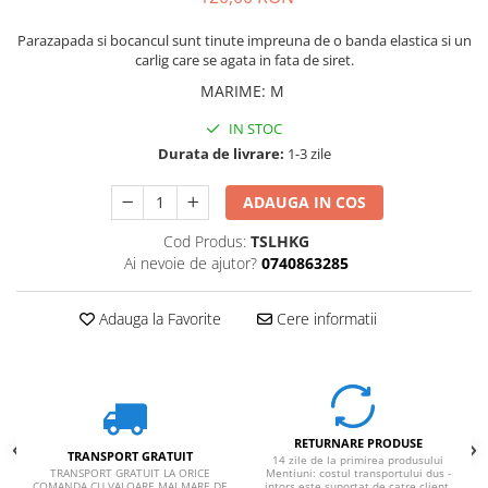
Parazapada si bocancul sunt tinute impreuna de o banda elastica si un
carlig care se agata in fata de siret.
MARIME
:
M
IN STOC
Durata de livrare:
1-3 zile
ADAUGA IN COS
Cod Produs:
TSLHKG
Ai nevoie de ajutor?
0740863285
Adauga la Favorite
Cere informatii
RETURNARE PRODUSE
TRANSPORT GRATUIT
14 zile de la primirea produsului
TRANSPORT GRATUIT LA ORICE
Mentiuni: costul transportului dus -
COMANDA CU VALOARE MAI MARE DE
intors este suportat de catre client.