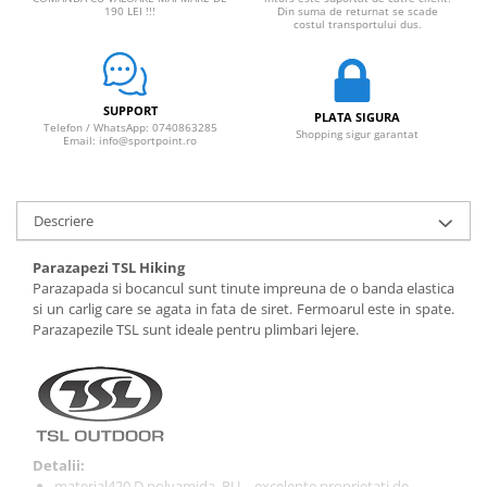
190 LEI !!!
Din suma de returnat se scade
costul transportului dus.
SUPPORT
PLATA SIGURA
Telefon / WhatsApp: 0740863285
Shopping sigur garantat
Email: info@sportpoint.ro
Descriere
Parazapezi TSL Hiking
Parazapada si bocancul sunt tinute impreuna de o banda elastica
si un carlig care se agata in fata de siret. Fermoarul este in spate.
Parazapezile TSL sunt ideale pentru plimbari lejere.
Detalii:
material
420 D polyamida, PU – excelente proprietati de