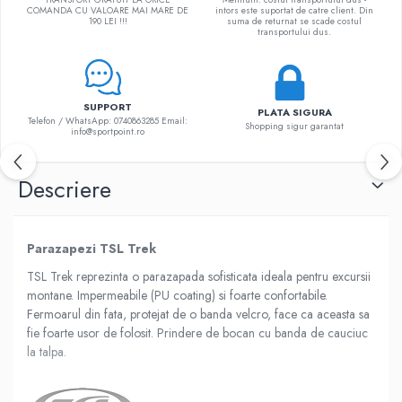
Sosete
COMANDA CU VALOARE MAI MARE DE
intors este suportat de catre client. Din
190 LEI !!!
suma de returnat se scade costul
Bandane
transportului dus.
Imbracaminte de corp
Bandane
Manusi
SUPPORT
PLATA SIGURA
Telefon / WhatsApp: 0740863285 Email:
Accesorii
Shopping sigur garantat
info@sportpoint.ro
Produse de Intretinere
Descriere
Barbati
Pantaloni
Caciuli
Parazapezi TSL Trek
Jachete
TSL Trek reprezinta o parazapada sofisticata ideala pentru excursii
Sosete
montane. Impermeabile (PU coating) si foarte confortabile.
Bandane
Fermoarul din fata, protejat de o banda velcro, face ca aceasta sa
Imbracaminte de corp
fie foarte usor de folosit. Prindere de bocan cu banda de cauciuc
Copii
la talpa.
Jachete copii
Caciuli