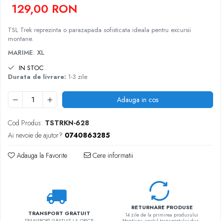
129,00 RON
Rucsaci impermeabili
Borsete si Portofele
TSL Trek reprezinta o parazapada sofisticata ideala pentru excursii
montane.
Accesorii
MARIME
:
XL
CORTURI
IN STOC
Corturi 2 persoane
Durata de livrare:
1-3 zile
Corturi 3 persoane
Corturi 4 persoane
Adauga in cos
Corturi de familie
Cod Produs:
TSTRKN-628
SALTELE
Ai nevoie de ajutor?
0740863285
LANTERNE
IMBRACAMINTE
Adauga la Favorite
Cere informatii
Femei
Pantaloni
Caciuli
RETURNARE PRODUSE
Jachete
TRANSPORT GRATUIT
14 zile de la primirea produsului
TRANSPORT GRATUIT LA ORICE
Mentiuni: costul transportului dus -