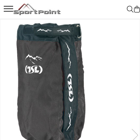
Toate Produsele
ALPINISM
Coltari
Pioleti
Bucle
Hamuri
Scripeti
Asigurari
Carabiniere
Nuci si Frienduri
Corzi si Cordeline
Suruburi de gheata
Magneziu