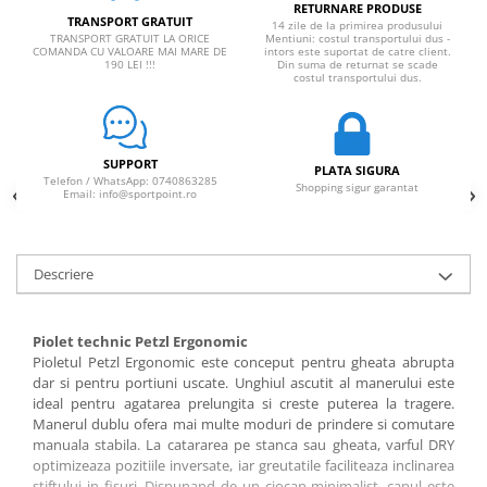
RETURNARE PRODUSE
TRANSPORT GRATUIT
14 zile de la primirea produsului
TRANSPORT GRATUIT LA ORICE
Mentiuni: costul transportului dus -
COMANDA CU VALOARE MAI MARE DE
intors este suportat de catre client.
190 LEI !!!
Din suma de returnat se scade
costul transportului dus.
SUPPORT
PLATA SIGURA
Telefon / WhatsApp: 0740863285
Shopping sigur garantat
Email: info@sportpoint.ro
Descriere
Piolet technic Petzl Ergonomic
Pioletul Petzl Ergonomic este conceput pentru gheata abrupta
dar si pentru portiuni uscate. Unghiul ascutit al manerului este
ideal pentru agatarea prelungita si creste puterea la tragere.
Manerul dublu ofera mai multe moduri de prindere si comutare
manuala stabila. La catararea pe stanca sau gheata, varful DRY
optimizeaza pozitiile inversate, iar greutatile faciliteaza inclinarea
stiftului in fisuri. Dispunand de un ciocan minimalist, capul este