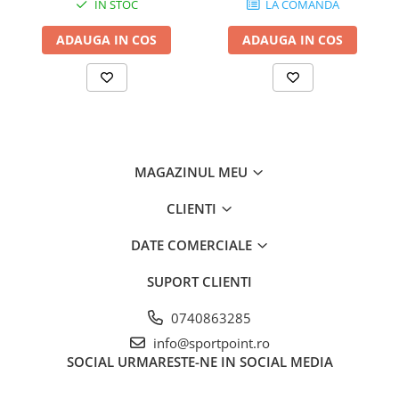
IN STOC
LA COMANDA
certificari: U083AA00
lungime totala retras?: 46 cm
ADAUGA IN COS
ADAUGA IN COS
lungime totala extins?: 106 cm
greutate: 80 g
MAGAZINUL MEU
CLIENTI
DATE COMERCIALE
SUPORT CLIENTI
0740863285
info@sportpoint.ro
SOCIAL
URMARESTE-NE IN SOCIAL MEDIA