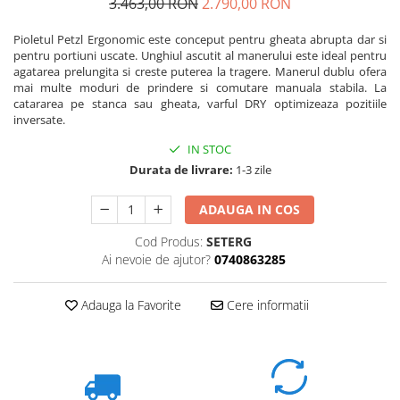
3.463,00 RON
2.790,00 RON
Pioletul Petzl Ergonomic este conceput pentru gheata abrupta dar si
pentru portiuni uscate. Unghiul ascutit al manerului este ideal pentru
agatarea prelungita si creste puterea la tragere. Manerul dublu ofera
mai multe moduri de prindere si comutare manuala stabila. La
catararea pe stanca sau gheata, varful DRY optimizeaza pozitiile
inversate.
IN STOC
Durata de livrare:
1-3 zile
ADAUGA IN COS
Cod Produs:
SETERG
Ai nevoie de ajutor?
0740863285
Adauga la Favorite
Cere informatii