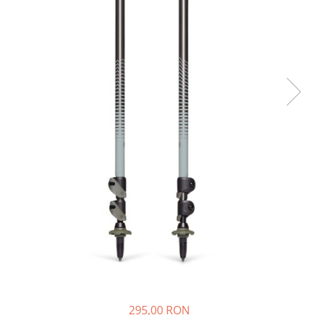
Rucsaci
Slackline
Accesorii
Copii
Espadrile
Casti
Lopeti de zapada / avalansa
VIA FERRATA
RACHETE DE ZAPADA
BETE TREKKING
SACI DE DORMIT
RUCSACI
Rucsaci pana la 30 litri
Rucsaci intre 31 - 50 litri
Rucsaci intre 51 - 70 litri
295,00 RON