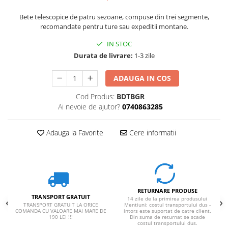
Rucsaci impermeabili
Bete telescopice de patru sezoane, compuse din trei segmente,
Borsete si Portofele
recomandate pentru ture sau expeditii montane.
Accesorii
IN STOC
Durata de livrare:
1-3 zile
CORTURI
Corturi 2 persoane
ADAUGA IN COS
Corturi 3 persoane
Cod Produs:
BDTBGR
Corturi 4 persoane
Ai nevoie de ajutor?
0740863285
Corturi de familie
Adauga la Favorite
Cere informatii
SALTELE
LANTERNE
IMBRACAMINTE
Femei
Pantaloni
RETURNARE PRODUSE
TRANSPORT GRATUIT
14 zile de la primirea produsului
Caciuli
TRANSPORT GRATUIT LA ORICE
Mentiuni: costul transportului dus -
COMANDA CU VALOARE MAI MARE DE
intors este suportat de catre client.
Jachete
190 LEI !!!
Din suma de returnat se scade
costul transportului dus.