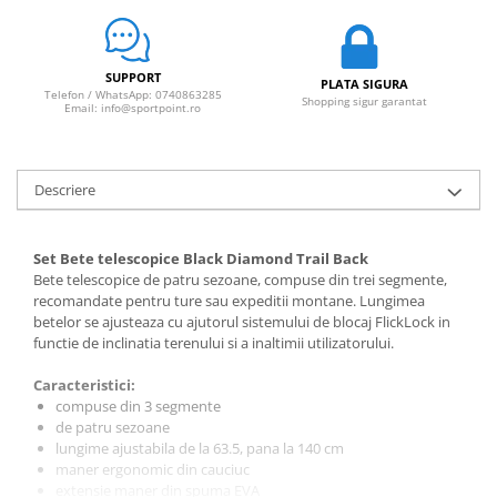
Sosete
Bandane
Imbracaminte de corp
SUPPORT
PLATA SIGURA
Bandane
Telefon / WhatsApp: 0740863285
Shopping sigur garantat
Email: info@sportpoint.ro
Manusi
Accesorii
Produse de Intretinere
Descriere
Barbati
Pantaloni
Set Bete telescopice Black Diamond Trail Back
Bete telescopice de patru sezoane, compuse din trei segmente,
Caciuli
recomandate pentru ture sau expeditii montane. Lungimea
Jachete
betelor se ajusteaza cu ajutorul sistemului de blocaj FlickLock in
functie de inclinatia terenului si a inaltimii utilizatorului.
Sosete
Bandane
Caracteristici:
Imbracaminte de corp
compuse din 3 segmente
de patru sezoane
Copii
lungime ajustabila de la 63.5, pana la 140 cm
Jachete copii
maner ergonomic din cauciuc
extensie maner din spuma EVA
Caciuli