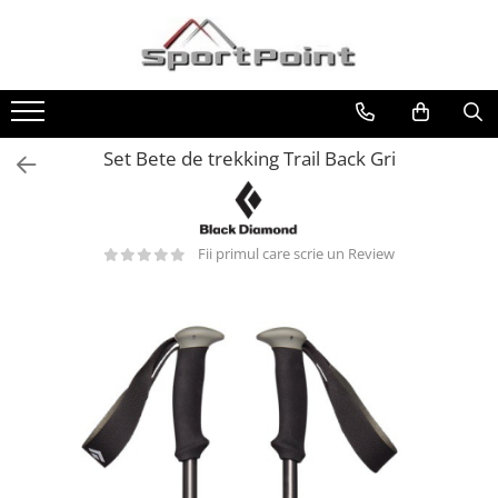
Toate Produsele
ALPINISM
Coltari
Set Bete de trekking Trail Back Gri
Pioleti
Bucle
Hamuri
Fii primul care scrie un Review
Scripeti
Asigurari
Carabiniere
Nuci si Frienduri
Corzi si Cordeline
Suruburi de gheata
Magneziu